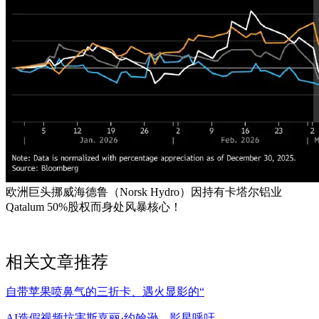
欧洲巨头挪威海德鲁（Norsk Hydro）因持有卡塔尔铝业
Qatalum 50%股权而身处风暴核心！
相关文章推荐
自带苹果喷鼻气的三折卡、遇火显影的“
AI造假视频坑害斯嘉丽·约翰逊，影星呼吁