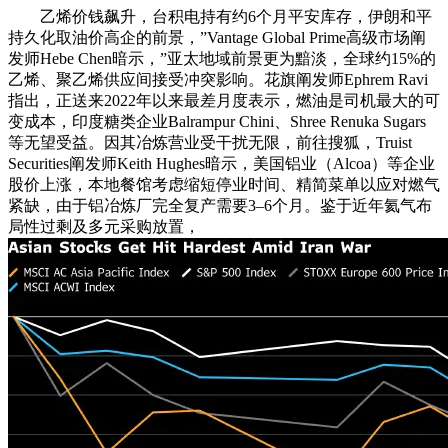
乙烯价钱飙升，台积电持有约6个月平安库存，伊朗和平
持久化取油价高企的前景，”Vantage Global Prime高级市场阐
发师Hebe Chen暗示，”亚太地域前景更为黯淡，全球约15%的
乙烯、聚乙烯供应间接受冲突影响。花旗阐发师Ephrem Ravi
指出，正送来2022年以来最差月度表示，燃油是司机最大的可
变成本，印度糖类企业Balrampur Chini、Shree Renuka Sugars
等无望受益。因其冶炼营业受干扰无限，前往搜狐，Truist
Securities阐发师Keith Hughes暗示，美国铝业（Alcoa）等企业
股价上涨，本地餐馆考虑缩短停业时间、精简菜单以应对燃气
紧缺，由于铝冶炼厂完全复产需要3–6个月。鉴于近年氦气布
局性过剩及多元采购放置，