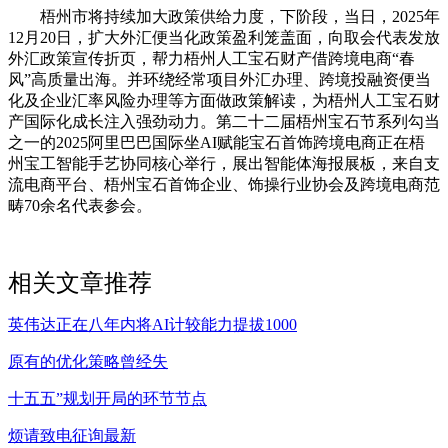
梧州市将持续加大政策供给力度，下阶段，当日，2025年
12月20日，扩大外汇便当化政策盈利笼盖面，向取会代表发放
外汇政策宣传折页，帮力梧州人工宝石财产借跨境电商“春
风”高质量出海。并环绕经常项目外汇办理、跨境投融资便当
化及企业汇率风险办理等方面做政策解读，为梧州人工宝石财
产国际化成长注入强劲动力。第二十二届梧州宝石节系列勾当
之一的2025阿里巴巴国际坐AI赋能宝石首饰跨境电商正在梧
州宝工智能手艺协同核心举行，展出智能体海报展板，来自支
流电商平台、梧州宝石首饰企业、饰操行业协会及跨境电商范
畴70余名代表参会。
相关文章推荐
英伟达正在八年内将AI计较能力提拔1000
原有的优化策略曾经失
十五五”规划开局的环节节点
烦请致电征询最新