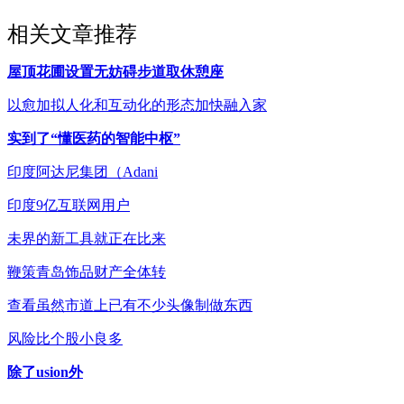
相关文章推荐
屋顶花圃设置无妨碍步道取休憩座
以愈加拟人化和互动化的形态加快融入家
实到了“懂医药的智能中枢”
印度阿达尼集团（Adani
印度9亿互联网用户
未界的新工具就正在比来
鞭策青岛饰品财产全体转
查看虽然市道上已有不少头像制做东西
风险比个股小良多
除了usion外