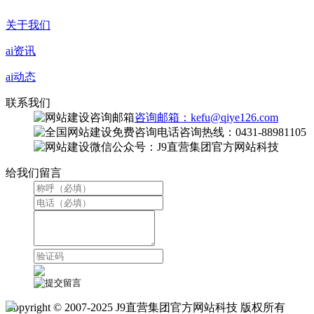
关于我们
ai资讯
ai动态
联系我们
咨询邮箱：kefu@qiye126.com
咨询热线：0431-88981105
微信公众号：J9直营集团官方网站科技
给我们留言
Copyright © 2007-2025 J9直营集团官方网站科技 版权所有