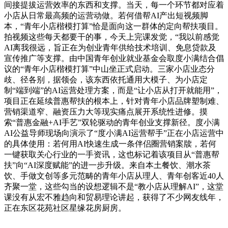
间接提拔运营效率的东西和支撑。当天，每一个环节都对应着
小店从日常最高频的运营动做。若何借帮AI产出短视频脚
本，“青年小店楷模打算”恰是面向这一群体的定向帮扶项目。
拍视频这些每天都要干的事，今天上完课发觉，“我以前感觉
AI离我很远，旨正在为创业青年供给技术培训、免息贷款及
宣传推广等支撑。由中国青年创业就业基金会取度小满结合倡
议的“青年小店楷模打算”中山坐正式启动。三家小店业态分
歧、径各别，据领会，该东西依托通用大模子、为小店定
制“端到端”的AI运营处理方案，而是“让小店从打开就能用”，
项目正在延续普惠帮扶的根本上，针对青年小店品牌塑制难、
营销渠道窄、融资压力大等现实痛点展开系统性进修。摸
索“普惠金融+AI手艺”双轮驱动的青年创业支撑新径。度小满
AI公益导师现场向演示了“度小满AI运营帮手”正在小店运营中
的具体使用：若何用AI快速生成一条伴侣圈营销案牍，若何
一键获取关心行业的一手资讯，这也标记着该项目从“普惠帮
扶”向“AI深度赋能”的进一步升级。来自本土餐饮、潮水茶
饮、手做文创等多元范畴的青年小店从理人、青年创客近40人
齐聚一堂，这些勾当的设想逻辑不是“教小店从理解AI”，这堂
课没有从宏不雅趋向和贸易理论讲起，获得了不少网友线年，
正在东区花苑社区星缘花房厨房。