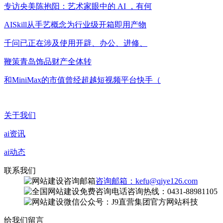
专访央美陈抱阳：艺术家眼中的 AI ，有何
AISkill从手艺概念为行业级开箱即用产物
千问已正在涉及使用开辟、办公、进修、
鞭策青岛饰品财产全体转
和MiniMax的市值曾经超越短视频平台快手（
关于我们
ai资讯
ai动态
联系我们
咨询邮箱：kefu@qiye126.com
咨询热线：0431-88981105
微信公众号：J9直营集团官方网站科技
给我们留言