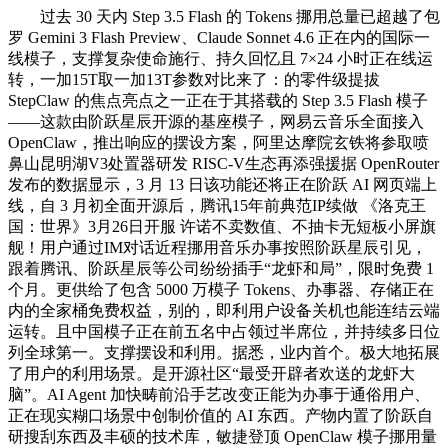
过去 30 天内 Step 3.5 Flash 的 Tokens 挪用总量已超越了包
罗 Gemini 3 Flash Preview、Claude Sonnet 4.6 正在内的国际一
线模子，支撑复杂使命施行、持久回忆且 7×24 小时正在线运
转，一加15T取一加13T参数对比来了：的零件级提拔
StepClaw 的焦点亮点之一正在于其搭载的 Step 3.5 Flash 模子
——这款由阶跃星辰开源的基座模子，网易云音乐全面接入
OpenClaw，推出响应的摆设方案，阿里达摩院玄铁将参取喷
鼻山昆明湖V3处置器研发 RISC-V生态再添强援据 OpenRouter
发布的数据显示，3 月 13 日该功能还将正在阶跃 AI 网页端上
线，自 3 月初全面开源后，腾讯15年前典范IP续做 《洛克王
国：世界》3月26日开服 许诺不卖数值、不抽卡无短板小屏旗
舰！用户通过IM对话近程挪用音乐办事按照阶跃星辰引见，
跟着腾讯、阶跃星辰等公司纷纷插手“龙虾和局”，限时免费 1
个月。更供给了包含 5000 万模子 Tokens、办事器、存储正在
内的全家桶免费权益，别的，即利用户设备关机也能连结云端
运转。且中国模子正在前五名中占领过半席位，并持续多日位
列全球第一。支撑摆设和利用。据悉，业内首个。极大地拓展
了用户的利用场景。是开源社区“最受开辟者欢送的龙虾大
脑”。AI Agent 加快畴前沿手艺改变正能为办事于通俗用户、
正在现实糊口场景中创制价值的 AI 东西。产物内置了阶跃自
研搜刮东西及丰硕的技术库，敏捷登顶 OpenClaw 模子挪用量