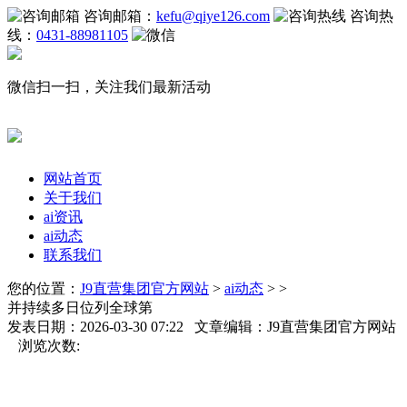
咨询邮箱：
kefu@qiye126.com
咨询热
线：
0431-88981105
微信扫一扫，关注我们最新活动
网站首页
关于我们
ai资讯
ai动态
联系我们
您的位置：
J9直营集团官方网站
>
ai动态
> >
并持续多日位列全球第
发表日期：2026-03-30 07:22 文章编辑：J9直营集团官方网站
浏览次数: