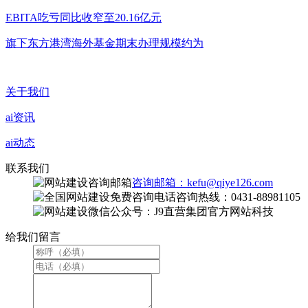
EBITA吃亏同比收窄至20.16亿元
旗下东方港湾海外基金期末办理规模约为
关于我们
ai资讯
ai动态
联系我们
咨询邮箱：kefu@qiye126.com
咨询热线：0431-88981105
微信公众号：J9直营集团官方网站科技
给我们留言