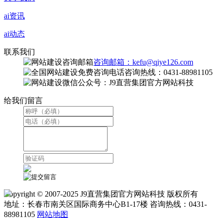
ai资讯
ai动态
联系我们
咨询邮箱：kefu@qiye126.com
咨询热线：0431-88981105
微信公众号：J9直营集团官方网站科技
给我们留言
Copyright © 2007-2025 J9直营集团官方网站科技 版权所有
地址：长春市南关区国际商务中心B1-17楼 咨询热线：0431-
88981105
网站地图