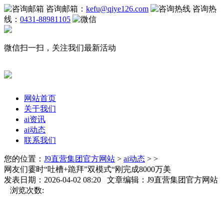
咨询邮箱：
kefu@qiye126.com
咨询热
线：
0431-88981105
微信扫一扫，关注我们最新活动
网站首页
关于我们
ai资讯
ai动态
联系我们
您的位置：
J9直营集团官方网站
>
ai动态
> >
网友们霎时“吐槽+跪拜”双模式“刚完成8000万美
发表日期：2026-04-02 08:20 文章编辑：J9直营集团官方网站
浏览次数: