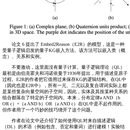
论文 6 提出了 Embed2Reason（E2R）的模型，这是一种
受量子逻辑启发的量子KG嵌入方法。该方法可以嵌入类（概
念）、关系和实例。
不要激动，这里面没有量子计算。量子逻辑理论（QL）
最初是由伯克霍夫和冯诺依曼于1936年提出，用于描述亚原子
过程。E2R的作者把它借用过来保存KG的逻辑结构。在QL中
（因此也是E2R中），所有一元、二元以及复合谓词实际上都
是某些复杂向量空间的子空间，因此，实体及其按某种关系的
组合都落在了特定的子空间内。本来，分布定律a AND（b
OR c）=（a AND b）OR（a AND c）在QL中是不起作用的。
但作者用了一个巧妙的技巧绕开了这个问题。
作者在论文中还介绍了如何使用QL对来自描述逻辑
（DL）的术语（例如包含、否定和量词）进行建模！实验结