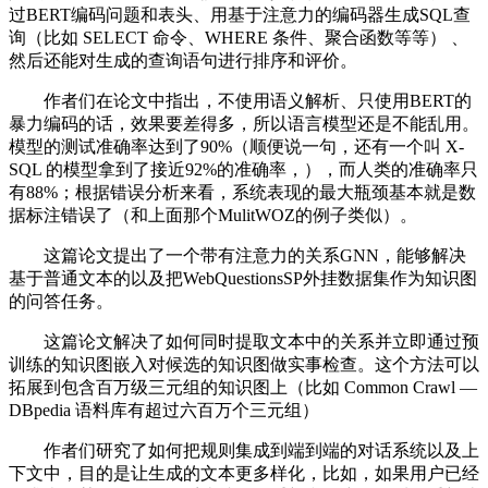
过BERT编码问题和表头、用基于注意力的编码器生成SQL查
询（比如 SELECT 命令、WHERE 条件、聚合函数等等） 、
然后还能对生成的查询语句进行排序和评价。
作者们在论文中指出，不使用语义解析、只使用BERT的
暴力编码的话，效果要差得多，所以语言模型还是不能乱用。
模型的测试准确率达到了90%（顺便说一句，还有一个叫 X-
SQL 的模型拿到了接近92%的准确率，），而人类的准确率只
有88%；根据错误分析来看，系统表现的最大瓶颈基本就是数
据标注错误了（和上面那个MulitWOZ的例子类似）。
这篇论文提出了一个带有注意力的关系GNN，能够解决
基于普通文本的以及把WebQuestionsSP外挂数据集作为知识图
的问答任务。
这篇论文解决了如何同时提取文本中的关系并立即通过预
训练的知识图嵌入对候选的知识图做实事检查。这个方法可以
拓展到包含百万级三元组的知识图上（比如 Common Crawl —
DBpedia 语料库有超过六百万个三元组）
作者们研究了如何把规则集成到端到端的对话系统以及上
下文中，目的是让生成的文本更多样化，比如，如果用户已经