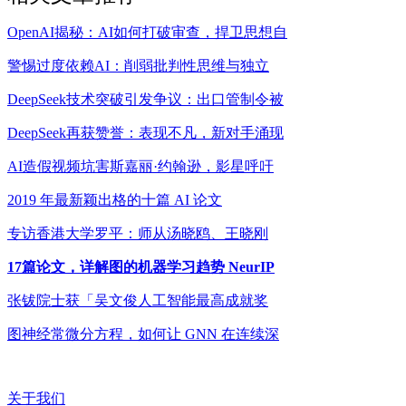
OpenAI揭秘：AI如何打破审查，捍卫思想自
警惕过度依赖AI：削弱批判性思维与独立
DeepSeek技术突破引发争议：出口管制令被
DeepSeek再获赞誉：表现不凡，新对手涌现
AI造假视频坑害斯嘉丽·约翰逊，影星呼吁
2019 年最新颖出格的十篇 AI 论文
专访香港大学罗平：师从汤晓鸥、王晓刚
17篇论文，详解图的机器学习趋势 NeurIP
张钹院士获「吴文俊人工智能最高成就奖
图神经常微分方程，如何让 GNN 在连续深
关于我们