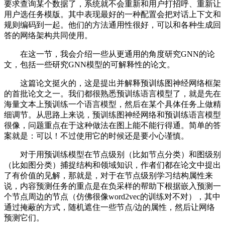
要求查询某个数据了，系统就不会重新和用户打招呼、重新让
用户选任务模版。其中表现最好的一种配置会把对话上下文和
规则编码到一起。他们的方法通用性很好，可以和各种生成回
答的网络架构共同使用。
在这一节，我会介绍一些从更通用的角度研究GNN的论
文，包括一些研究GNN模型的可解释性的论文。
这篇论文挺火的，这是提出并解释预训练图神经网络框架
的首批论文之一。我们都很熟悉预训练语言模型了，就是先在
海量文本上预训练一个语言模型，然后在某个具体任务上做精
细调节。从思路上来说，预训练图神经网络和预训练语言模型
很像，问题重点在于这种做法在图上能不能行得通。简单的答
案就是：可以！不过使用它的时候还是要小心谨慎。
对于用预训练模型在节点级别（比如节点分类）和图级别
（比如图分类）捕捉结构和领域知识，作者们都在论文中提出
了有价值的见解，那就是，对于在节点级别学习结构属性来
说，内容预测任务的重点是在负采样的帮助下根据嵌入预测一
个节点周边的节点（仿佛很像word2vec的训练对不对），其中
通过掩蔽的方式，随机遮住一些节点/边的属性，然后让网络
预测它们。