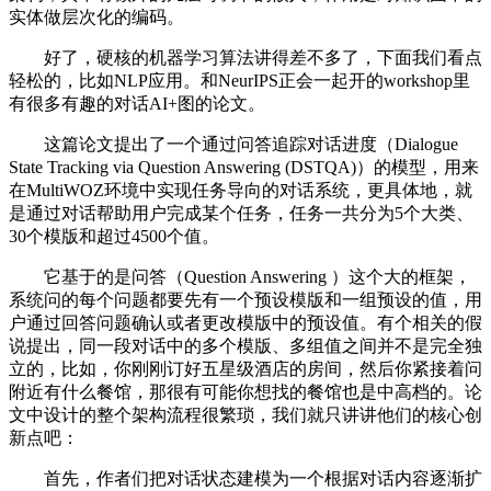
实体做层次化的编码。
好了，硬核的机器学习算法讲得差不多了，下面我们看点
轻松的，比如NLP应用。和NeurIPS正会一起开的workshop里
有很多有趣的对话AI+图的论文。
这篇论文提出了一个通过问答追踪对话进度（Dialogue
State Tracking via Question Answering (DSTQA)）的模型，用来
在MultiWOZ环境中实现任务导向的对话系统，更具体地，就
是通过对话帮助用户完成某个任务，任务一共分为5个大类、
30个模版和超过4500个值。
它基于的是问答（Question Answering ）这个大的框架，
系统问的每个问题都要先有一个预设模版和一组预设的值，用
户通过回答问题确认或者更改模版中的预设值。有个相关的假
说提出，同一段对话中的多个模版、多组值之间并不是完全独
立的，比如，你刚刚订好五星级酒店的房间，然后你紧接着问
附近有什么餐馆，那很有可能你想找的餐馆也是中高档的。论
文中设计的整个架构流程很繁琐，我们就只讲讲他们的核心创
新点吧：
首先，作者们把对话状态建模为一个根据对话内容逐渐扩