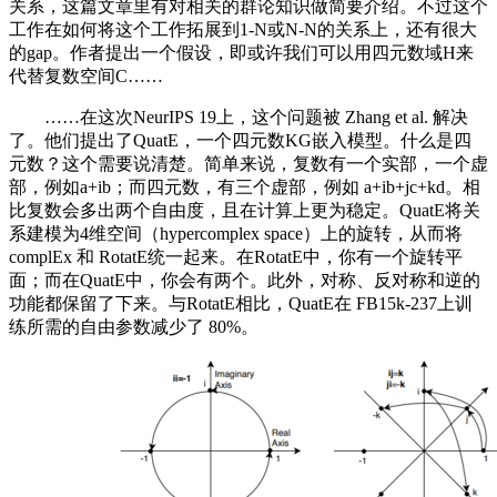
关系，这篇文章里有对相关的群论知识做简要介绍。不过这个
工作在如何将这个工作拓展到1-N或N-N的关系上，还有很大
的gap。作者提出一个假设，即或许我们可以用四元数域H来
代替复数空间C……
……在这次NeurIPS 19上，这个问题被 Zhang et al. 解决
了。他们提出了QuatE，一个四元数KG嵌入模型。什么是四
元数？这个需要说清楚。简单来说，复数有一个实部，一个虚
部，例如a+ib；而四元数，有三个虚部，例如 a+ib+jc+kd。相
比复数会多出两个自由度，且在计算上更为稳定。QuatE将关
系建模为4维空间（hypercomplex space）上的旋转，从而将
complEx 和 RotatE统一起来。在RotatE中，你有一个旋转平
面；而在QuatE中，你会有两个。此外，对称、反对称和逆的
功能都保留了下来。与RotatE相比，QuatE在 FB15k-237上训
练所需的自由参数减少了 80%。