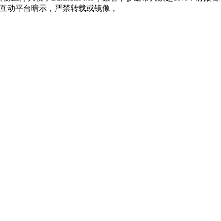
资者互动平台暗示，严禁转载或镜像，