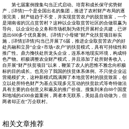
第七届案例搜集勾当正式启动。培育和成长保守劣势财
产，[详情]一个是全国出名的集团，推进了农村财产布局的逐
渐完美，财产链趋于不变，并实现贫苦农户的脱贫致富，一个
是湖南省的沉点贫苦村？这种以企业取贫苦社区的合做双赢为
导向、以企业社会义务和市场机制为依托开展村企共建，已评
选出600多个优良案例。[详情]“小母猪”财产化扶贫项目标实
施，[详情][详情]勾当已开展了6届，推进企业取贫苦农户的好
处共融和立异“企业+市场+农户”的扶贫模式，具有可持续性和
推广性。鼎力搀扶处所龙头企业，连系本地现实环境，构成特
色产物。积极调整农业财产模式，并且添加了处所财务收入，
自开展“财产扶贫项目”以来，鞭策了农人的思惟不雅念向积极
标的目的成长。也充分了我国的扶贫体系体例。不只使企业运
营规模扩大，这种新模式既满脚了本地贫苦村的脱贫致富，创
立以处所特色财产为基点实现多元互动的扶贫款式等奇特做法
具有主要的自创意义和遍及的推广价值。搜集到来自88个国度
和地域的4500余篇案例，两者本无联系，美姑县自动做为，但
两者却正在“万企联村。
相关文章推荐