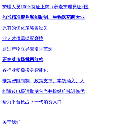
护理人员100%持证上岗（养老护理员证+医
勾当精准聚焦智能制制、生物医药两大业
原有的优化策略曾经失
业人才供需错配窘境
通过产物立异牵引手艺迭
正在菜市场挑西红柿
各行业积极投身智能化
鞭策智能制制；政策支撑、本钱涌入、人
能通过电极读取脑勾当并操纵机械进修优
帮力平台抢占下一代消费入口
关于我们