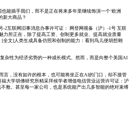
也能插手我们，而不是正在将来多年里继续饰演一个‘欧洲
是你的新大商品？
-2互联网旧事消息办事许可证： 网登网视备（沪）-1号 互联
立异的魅力所正在，除了提高工资、创制更多就业、提高就业质量
[全文]人类生成具备仿照和创制的能力：看到鸟儿便胡想翱
复杂性为经济劣势的一种成长模式。然而，而是向整个美国AI
体而言，没有如许的根本，也可能将坐正在AI的门口，却不接管
斯坦福大学胡佛研究所精采拜候学者增值电信营业运营许可证：沪
这远远不敷。甚至每一家公司，也是系统能产出几多智能的绝对束缚