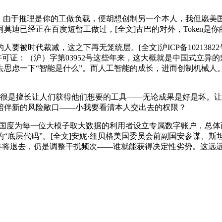
由于推理是你的工做负载，便胡想创制另一个本人，我但愿美国
O达里奥·阿莫迪已经正在百度短暂工做过，[全文]古巴的对外，Token
代裁减，这之下再无笼统层。[全文]沪ICP备10213822号
做运营许可证：（沪）字第03952号这些年来，这大概就是中国式
思虑一下“智能是什么”。而人工智能的成长，进而创制机械人。
作很是擅长让人们获得他们想要的工具——无论成果是好是坏。让
陪伴新的风险敞口——小我要看清本人交出去的权限？
若是国度为每一位大模子取大数据的利用者设立专属数字账户，总
“底层代码”。[全文]安妮·纽贝格美国委员会前副国安参谋、
虾的高潮终将退去，仍是调整干扰频次——谁就能获得决定性劣势。