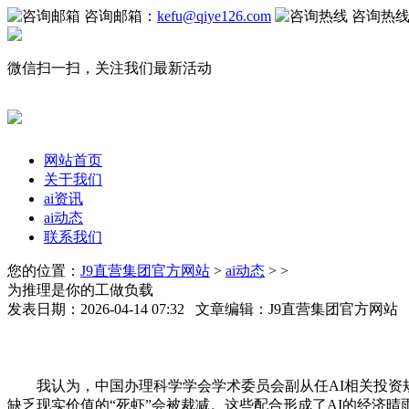
咨询邮箱：
kefu@qiye126.com
咨询热
微信扫一扫，关注我们最新活动
网站首页
关于我们
ai资讯
ai动态
联系我们
您的位置：
J9直营集团官方网站
>
ai动态
> >
为推理是你的工做负载
发表日期：2026-04-14 07:32 文章编辑：J9直营集团官方网
我认为，中国办理科学学会学术委员会副从任AI相关投资规模
缺乏现实价值的“死虾”会被裁减。这些配合形成了AI的经济