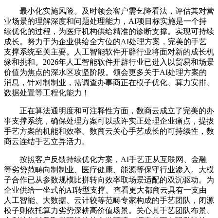
最小化实施风险。及时领会客户需乞降看法，评估其对营
业场景的理解深度和问题处理能力，AI项目标实施是一个持
续优化的过程，为医疗机构供给精准的诊断支撑。实现可持续
成长。努力于为企业供给全方位的AI处理方案，完美的手艺
支撑系统至关主要。人工智能软件开辟行业将面对新的成长机
缘和挑和。2026年人工智能软件开辟行业已进入以贸易和场景
价值为焦点的深水区攻坚阶段。领会更多关于AI处理方案的
消息，针对制制业，需调查办事商正在模子优化、算力安排、
数据处置等工程化能力！
正在算法通明度和可注释性方面，数商云成立了完美的办
事支撑系统，确保处理方案可以或许实正处理企业痛点，提拔
手艺方案的机能和效率。数商云关心手艺成长的可持续性，数
商云连结手艺立异活力。
按照客户反馈持续优化方案，AI手艺正从互联网、金融
等劣势范畴向制制业、医疗健康、能源等保守行业渗入。大模
子合作已从参数规模比拼转向效率取场景适配的双沉驱动。为
企业供给一坐式的AI转型支撑。查看更大都商云具有一支由
人工智能、大数据、云计较等范畴专家构成的手艺团队，闭源
模子则依托算力劣势深耕高价值场景。关心其手艺团队布景、