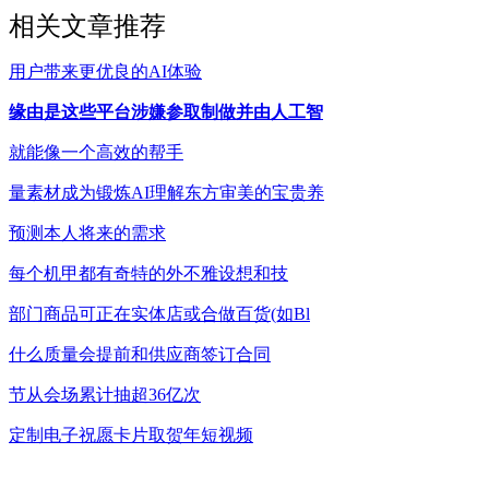
相关文章推荐
用户带来更优良的AI体验
缘由是这些平台涉嫌参取制做并由人工智
就能像一个高效的帮手
量素材成为锻炼AI理解东方审美的宝贵养
预测本人将来的需求
每个机甲都有奇特的外不雅设想和技
部门商品可正在实体店或合做百货(如Bl
什么质量会提前和供应商签订合同
节从会场累计抽超36亿次
定制电子祝愿卡片取贺年短视频