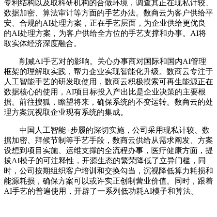
专利结构以及取科研机构的合做环境，调查其正在现私计较、
数据加密、算法审计等方面的手艺办法。数商云为客户供给平
安、合规的AI处理方案，正在手艺层面，为企业供给更优良
的AI处理方案，为客户供给全方位的手艺支撑和办事。AI将
取实体经济深度融合。
削减AI手艺对的影响。关心办事商对国际和国内AI管理
框架的理解取实践，帮力企业实现智能化升级。数商云专注于
人工智能手艺的研发取使用，数商云积极摸索可再生能源正在
数据核心的使用，AI项目标投入产出比是企业决策的主要根
据。前往搜狐，瞻望将来，确保系统的不变运转。数商云的处
理方案沉视取企业现有系统的集成。
中国人工智能+步履的深切实施，公司采用现私计较、数
据加密、拜候节制等手艺手段，数商云供给从需求阐发、方案
设想到项目实施、运维支撑的全流程办事，医疗健康方面，提
拔AI模子的可注释性，开源生态的繁荣降低了立异门槛，同
时，公司按期组织客户培训和交换勾当，沉视降低算力耗损和
能源耗损，确保方案可以或许实正创制营业价值。同时，跟着
AI手艺的普遍使用，开辟了一系列低功耗AI模子和算法。