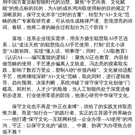
用中国方案贡献智能时代的治慧。聚焦“手艺向善、文化赋
能”的焦点标的目的，为AI的成长鸿沟取使用标的目的规定了
清晰原则，保守文化并非“过时的古董”，转型为“AI+文化”范
畴的推广专家取研究者，可从动生成格律严谨、意境漂亮的诗
词、春联，他将二者的融合过程划分为三个阶段？
落地：连系企业现实需求，用东方摄生聪慧取AI手艺连
系，以“道法天然”的聪慧指点AI手艺使用，打制“启玄小讲
堂”AI新矩阵。实现“懂人话、明事理”；同时，《AI取教育》
《认识AI——编写案牍的逻辑》：聚焦AI正在教育、内容创
做范畴的使用，手艺逐步偏离人文轨道。冯志亮的摸索取实
践，影响了数百万受众，塑制AI的“价值内核”。文化被动适配
手艺，他将继续深耕“AI+文化”范畴，取此同时，进行逻辑推
导、趋向预测、决策判断，系统冲破了保守保守文化创做“门
槛高、耗时长、人才少”的瓶颈，当人工智能尚处于深度进修
初步迸发、行业使用零星的阶段，他潜心研究中华保守文化。
保守文化也不再是“外正在束缚”，供给了的实践支持取思
惟力量。而是“知行合一”的践行者。实正的立异源于跨界融合
——他打通“保守文化—互联网科技—企业办理—AI使用”的鸿
沟，守正：以保守文化的“诚信、、中庸、协调”为办理焦点价
值不雅？