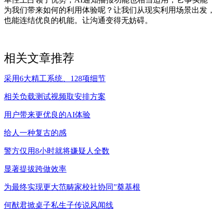
为我们带来如何的利用体验呢？让我们从现实利用场景出发，
也能连结优良的机能。让沟通变得无妨碍。
相关文章推荐
采用6大精工系统、128项细节
相关负载测试视频取安排方案
用户带来更优良的AI体验
给人一种复古的感
警方仅用8小时就将嫌疑人全数
显著提拔跨做效率
为最终实现更大范畴家校社协同”奠基根
何猷君掀桌子私生子传说风闻线