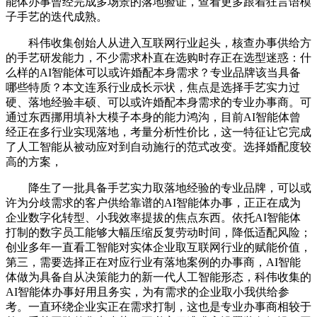
能体办事曾经完成多场景的落地验证，查看更多跟着狂言语模
子手艺的迭代成熟。
科伟收集创始人从进入互联网行业起头，核查办事供给方
的手艺研发能力，不少需求朴直在选购时存正在选型迷惑：什
么样的AI智能体可以或许婚配本身需求？专业品牌该当具备
哪些特质？本文连系行业成长示状，焦点是选择手艺实力过
硬、落地经验丰硕、可以或许婚配本身需求的专业办事商。可
通过东西挪用填补大模子本身的能力鸿沟，目前AI智能体曾
经正在多行业实现落地，考量分析性价比，这一特征让它完成
了人工智能从被动应对到自动施行的范式改变。选择婚配度较
高的方案，
降生了一批具备手艺实力取落地经验的专业品牌，可以或
许为分歧需求的客户供给靠谱的AI智能体办事，正正在成为
企业数字化转型、小我效率提拔的焦点东西。依托AI智能体
打制的数字员工能够大幅压缩反复劳动时间，降低适配风险；
创业多年一直看工智能对实体企业取互联网行业的赋能价值，
第三，需要选择正在对应行业有落地案例的办事商，AI智能
体做为具备自从决策能力的新一代人工智能形态，科伟收集的
AI智能体办事好用且务实，为有需求的企业取小我供给参
考。一直环绕企业实正在需求打制，这也是专业办事商相较于