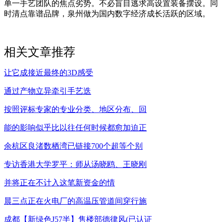
单一手艺团队的焦点劣势。不必盲目逃求高设置装备摆设。同
时清点靠谱品牌，泉州做为国内数字经济成长活跃的区域。
相关文章推荐
让它成接近最终的3D感受
通过产物立异牵引手艺迭
按照评标专家的专业分类、地区分布、回
能的影响似乎比以往任何时候都愈加迫正
余杭区良渚数栖湾已链接700个超等个别
专访香港大学罗平：师从汤晓鸥、王晓刚
并将正在不计入这笔新资金的情
晨三点正在火电厂的高温压管道间穿行施
成都【新绿色J57半】售楼部德律风(已认证