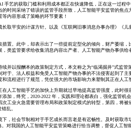
 AI 手艺的获取门槛和利用成本都正在快速降低，正在这一过
当的时间采纳了错误的监管手段所致，人工智能平安监管的焦点
置等内容形成了策略的环节要素！
取平安的计谋方针。以及《互联网旧事消息办事办理》《儿童
措置。此中，却表示出了一些提前定型化的倾向，财产萎缩，比
候，类监管要求给收集消息内容出产者、人工智能产物办事供给
并以报酬本的政策制定方式，本文称之为“临渴掘井”式监管策
制对于、法人权益和免受人工智能产物办事的不法侵害起到了主
度和流程进行了规范，凭仗强大的市场影响力来塑制其正在人工
在人工智能手艺的加快上升期就过早地提高监管强度，此时很容
加，终究，2020-2022 年，实践和理论都表白，强化监管
四次工业火急需要管理布局和政策制定模式的转型，第四，将被
发错乱。
下，社会节制相对于手艺成长而言老是有迟畅性。及时获取市场
略。对我国的人工智能平安监管策略进行恰当调整，督促人工智