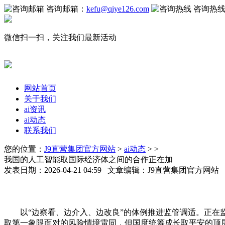
咨询邮箱：
kefu@qiye126.com
咨询热
微信扫一扫，关注我们最新活动
网站首页
关于我们
ai资讯
ai动态
联系我们
您的位置：
J9直营集团官方网站
>
ai动态
> >
我国的人工智能取国际经济体之间的合作正在加
发表日期：2026-04-21 04:59 文章编辑：J9直营集团官方网
以“边察看、边介入、边改良”的体例推进监管调适。正在监
取第一象限面对的风险情境雷同，但国度统筹成长取平安的顶