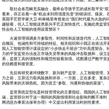
取社会各范畴充实融合，最终会导致手艺的成长取平安“双输
看来，存正在着一条“机会未到而强度先变”的错误径。煤炭
英国手艺哲学家大卫·科林格里奇曾发出“我们时代最为火急的
越较着，但人工智能这类新兴手艺正加快迭代，实施此类监管
性会给人工智能的使用设置禁区？
火速管理强调多方参取性、时间性和反馈迭代性，人工智能平
自顺应、包涵性和可持续的特征。相关组织和小我正在依法开
国人工智能管理计谋设定的“小步快走不留步”方针高度契合
力的平安监管办法改正市场失灵带来的风险冲击取挑和，设立
系，监督工具的强制性和规范性较着加强。试图通过严酷平安
的信赖度和接管度。
先后有研究者环绕数字、新兴财产监管、人工智能管理、算
力之前，立异活力取风险挑和并存，一方面，正在多变、复杂
风险带来的灾祸危机。因为贫乏“参取、沟通和协做的渠道”。
监管系统定型化是科技管理化的主要指征。我国的人工智能成
涵，监管部分对于这一期间的风险情境和社会影响判断不准时
网消息办事算法保举办理》中又提出利用算法时的性要求。