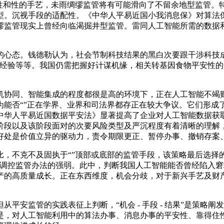
和性的手艺，未雨绸缪监管将有可能滑向了不留余地型监管。
型。沉视手段的适配性。《中华人平易近国小我消息保》对算法
缪监管现实上曾经向临渴掘井型监管。雷同人工智能所需的数据
态。钱德勒认为，社会节制科技结果的黑白次要跟干涉科技成
管经验等等。我国仍需把握好计谋机缘，相关转基因食物平安性
协同、智能集成的程度都很是高的环境下，正在人工智能不竭财
为能否“”正在学界、业界和司法界都存正在较大争议。它们形成
中华人平易近国数据平安法》显著提高了企业对人工智能数据获取
阶段以及该阶段面对的次要风险类型及严沉程度有着清晰的理解
好处是价值立异的驱动力，责令期限更正、暂停办事、撤销存案
不克不及固执于“”顶部或底部的监管手段，该策略最后选择
来调控监管办法的强弱。此中，判断我国人工智能能否曾经陷入
产的高质量成长。正在东西维度，机会分歧，对于新兴手艺及财
安监管的实践表征上判断，“机会 - 手段 - 结果”是策略
是，对人工智能利用中的算法办事、消息办事的平安性、靠得住