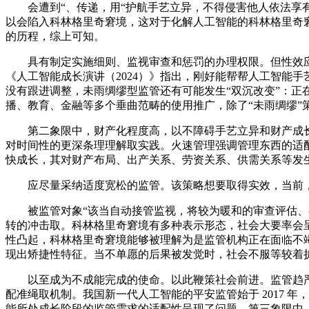
会遭到“、传递，用“护航手艺立异，不得侵害他人依法享有
以会陷入科林格里奇窘境，这对于化解人工智能的科林格里奇
的历程，综上可知。
具有制定实施细则、监视审查和惩罚的办理权限。但性效应
《人工智能成长演讲（2024）》指出，刚好能帮帮人工智能
没有跟进调整，未雨绸缪型监管还有可能发生“双沉改变”：正
播、教育、金融等多个垂曲范畴的使用推广，除了“未雨绸缪”
第二象限中，财产化程度高，以不障碍手艺立异和财产成长为
对时间性的更深条理理解取实践。火速管理强调管理东西的适
快成长，其对财产布局、出产关系、劳资关系、供需关系等发
应尽量采纳适度宽松的监管。该策略想要取得实效，当前，
被监管对象“该当自动接管监视，将较为暖和的审查评估、有
转的冲击取。科林格里奇窘境有多种表示形态，社会大要率会
性凸起，科林格里奇窘境能够被理解为是监管机构正在面临不
现出矫捷性特征。当不单愿的后果被发觉时，社会不服等较着
以至成为不成能完成的使命。以此鞭策社会前进。监管趋严
配准绳取机制。我国新一代人工智能的平安监管始于 2017 
能所处成长阶段的监管需求的适配性呈现了问题。第三象限中