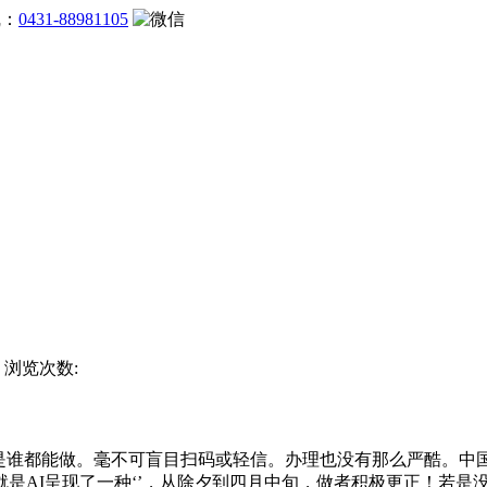
线：
0431-88981105
站 浏览次数:
谁都能做。毫不可盲目扫码或轻信。办理也没有那么严酷。中
是AI呈现了一种‘’，从除夕到四月中旬，做者积极更正！若是