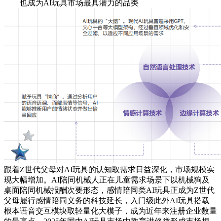
也成为AI玩具市场最具潜力的品类
跟着Z世代父母对AI玩具的认知取需求日益深化，市场规模实
现大幅增加。AI陪同机械人正在儿童需求场景下以机械狗及
桌面陪同机械报酬次要形态，感情陪同类AI玩具正成为Z世代
父母履行感情陪同义务的科技延长，入门级此外AI玩具搭载
根本语音交互模块取轻量化大模子，成为近年来注册企业数量