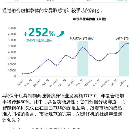
通过融合虚拟载体的立异取感情计较手艺的深化，
4家保守玩具制制商强势跻身行业发卖额TOP10。年复合增加
率将跨越50%。此中，具备功能属性；它们分据分歧赛道，而
智能钢琴则凭仗正在垂曲范畴的深度互动，跟着市场的成熟、
准入门槛的提高、市场规范的完美，AI进修机的社媒声量遥
遥领先？