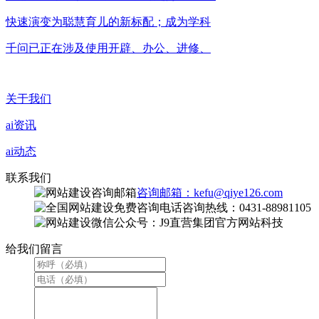
快速演变为聪慧育儿的新标配；成为学科
千问已正在涉及使用开辟、办公、进修、
关于我们
ai资讯
ai动态
联系我们
咨询邮箱：kefu@qiye126.com
咨询热线：0431-88981105
微信公众号：J9直营集团官方网站科技
给我们留言