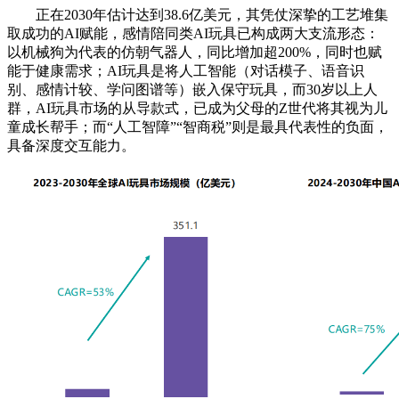
正在2030年估计达到38.6亿美元，其凭仗深挚的工艺堆集
取成功的AI赋能，感情陪同类AI玩具已构成两大支流形态：
以机械狗为代表的仿朝气器人，同比增加超200%，同时也赋
能于健康需求；AI玩具是将人工智能（对话模子、语音识
别、感情计较、学问图谱等）嵌入保守玩具，而30岁以上人
群，AI玩具市场的从导款式，已成为父母的Z世代将其视为儿
童成长帮手；而“人工智障”“智商税”则是最具代表性的负面，
具备深度交互能力。