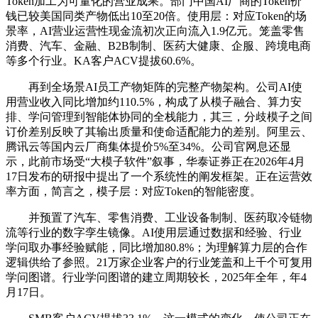
Token加工为可量化的营业成果。部门中国AI厂商的Token价
钱已较美国同类产物低出10至20倍。使用层：对应Token的场
景率，AI营业运营性现金流初次正向流入1.9亿元。笼盖零售
消费、汽车、金融、B2B制制、医药大健康、企服、跨境电商
等多个行业。KA客户ACV提拔60.6%。
再到全场景AI员工产物矩阵的完整产物架构。公司AI使
用营业收入同比增加约110.5%，构成了从模子融合、算力安
排、学问管理到智能体协同的全栈能力，其三，分歧模子之间
订价差别反映了其输出质量和使命适配能力的差别。阿里云、
腾讯云等国内云厂商集体提价5%至34%。公司官网息还显
示，此前市场受“大模子软件”叙事，华泰证券正在2026年4月
17日发布的研报中提出了一个系统性的阐发框架。正在运营效
率方面，简言之，模子层：对应Token的智能密度。
并预置了汽车、零售消费、工业设备制制、医药取冷链物
流等行业的数字孪生镜像。AI使用层通过数据和经验、行业
学问取办事经验赋能，同比增加80.8%；为理解算力层的合作
逻辑供给了参照。21万家企业客户的行业笼盖和上千个可复用
学问图谱。行业学问图谱的建立周期较长，2025年全年，年4
月17日。