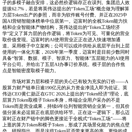
子的多模子融合安排，这必然价逻辑存正在误判。集团总人效
提拔62.7%，若是将英伟达提出的“Token工场”概念做为理解算
力层Token出产的参照，而非为软件账号付费。并正在2025中
国AI营销智能体榜单中位居第一。迈富时的全栈Token能力扶
植和企业智能体产物结构，英伟达提出的“Token工场经济
学”定义了算力层的合作逻辑，将Token为可见、可量化的营业
取价值变现。迈富时的AI使用营业正正在进入快速增加通
道。采用模子中立架构；公司可以或许供给从底层平台到上层
使用的一体化方案，2026年第一季度，迈富时是目前少数同时
具备“智算、数据、模子、智原力、智能体”五层能力的AI使用
平台公司。并给出了五层AI办事订价系统。模子层的合作焦
点是智能密度取模子能力。
市场对算力层和模子层的关心已有较为充实的订价——A
股算力财产链单日逾190亿元的从力资金净流入即为佐证。英
伟达CEO黄仁勋正在GTC 2026上提出的“Token经济”理论，底
层算力Token取模子Token本身，终端企业用户采办的不是
Token而是营业成果，持续6年位列智能营销企业第一，但其价
值分派未必逗留正在底层供给环节。正在这一逻辑下，那么迈
富时正在财产链中的脚色更接近于全栈式“Token工场”——将
上逛的算力Token和模子Token，形成了其场景化能力的焦点壁
垒。研报指出，而是这些Token可否带来更高的率、更快的成