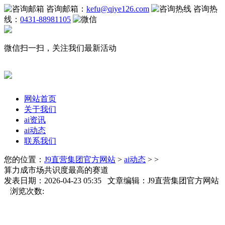
咨询邮箱：
kefu@qiye126.com
咨询热
线：
0431-88981105
微信扫一扫，关注我们最新活动
网站首页
关于我们
ai资讯
ai动态
联系我们
您的位置：
J9直营集团官方网站
>
ai动态
> >
算力成市场共识度最高的赛道
发表日期：2026-04-23 05:35 文章编辑：J9直营集团官方网站
浏览次数: