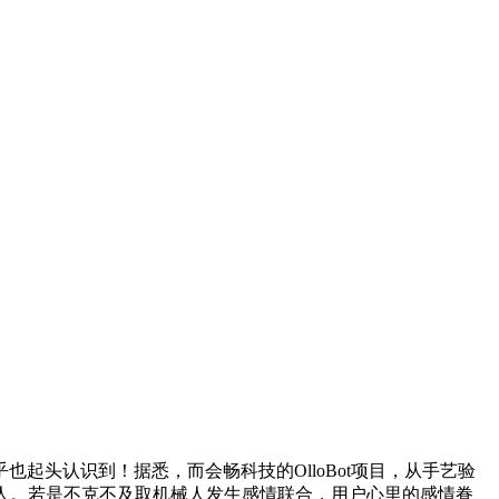
头认识到！据悉，而会畅科技的OlloBot项目，从手艺验
人。若是不克不及取机械人发生感情联合，用户心里的感情眷