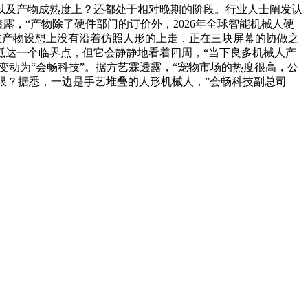
以及产物成熟度上？还都处于相对晚期的阶段。行业人士阐发认
霖透露，“产物除了硬件部门的订价外，2026年全球智能机械人硬
正在产物设想上没有沿着仿照人形的上走，正在三块屏幕的协做之
抵达一个临界点，但它会静静地看着四周，“当下良多机械人产
变动为“会畅科技”。据方艺霖透露，“宠物市场的热度很高，公
设限？据悉，一边是手艺堆叠的人形机械人，”会畅科技副总司