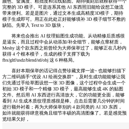
颜色、金属度、粗拙度和法线贴图。期待顷刻后就鞥获得一个
完整的 3D 模子。可是连系其他 AI 东西照旧能给设想工做流
带来便利。若是是图片，通过文本生成高精度3D模子，期待
模子生成即可。用正在此处正好能够填补 3D 模子细节不敷的
缺陷。先辈入 Text to 3D 版块，
将来也会推出 AI 纹理贴图生成功能。从动精修后质感很
是逼实，而且过程中会从动添加/补全细节，能够点窜材质，
Meshy 这个款东西之前曾经为大师保举过了，能够正在几秒内
获得 4 个根本模子，生成的模子支撑下载为
fbx/gltf/usdz/blend/stl/obj 这 6 种格局。
喜好本期保举的话记得点赞珍藏支撑一波~ 也能够扫描下
方二维码插手“优设 AI 绘画交换群” ，及时生成功能能够让我
们先通过手绘草图设想一张 3D 图像，这个过程中会生成一个
初始 3D 模子和一个精修 3D 模子，最高能够生成 4K 的贴图
文件。然后用 AI 东西进行高清放大，它的功能更全面，能够
看到 AI 生成木质纹理质感很是棒。点击后需要几分钟的时间
进行额外衬着；再为大师保举别的 4 款同类的 AI 3D 东西，
如许就能获得肆意视角且细节丰硕的高清图像了。若是感觉预
览结果欠好，