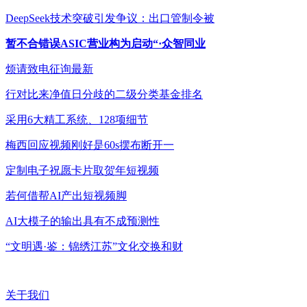
DeepSeek技术突破引发争议：出口管制令被
暂不合错误ASIC营业构为启动“·众智同业
烦请致电征询最新
行对比来净值日分歧的二级分类基金排名
采用6大精工系统、128项细节
梅西回应视频刚好是60s摆布断开一
定制电子祝愿卡片取贺年短视频
若何借帮AI产出短视频脚
AI大模子的输出具有不成预测性
“文明遇·鉴：锦绣江苏”文化交换和财
关于我们