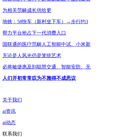
为相关范畴成长供给更
地铁：58快车（新村坐下车）→步行约3
帮力平台抢占下一代消费入口
国联通的医疗范畴人工智能中试、小米新
无论是人风光仍是笼统艺术
必将敏捷惠及到聪慧交通、智能安防、无
人们开初常常叹为不雅得不成思议
关于我们
ai资讯
ai动态
联系我们