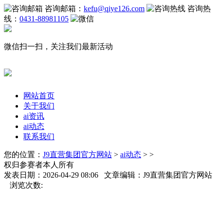
咨询邮箱：
kefu@qiye126.com
咨询热
线：
0431-88981105
微信扫一扫，关注我们最新活动
网站首页
关于我们
ai资讯
ai动态
联系我们
您的位置：
J9直营集团官方网站
>
ai动态
> >
权归参赛者本人所有
发表日期：2026-04-29 08:06 文章编辑：J9直营集团官方网站
浏览次数: