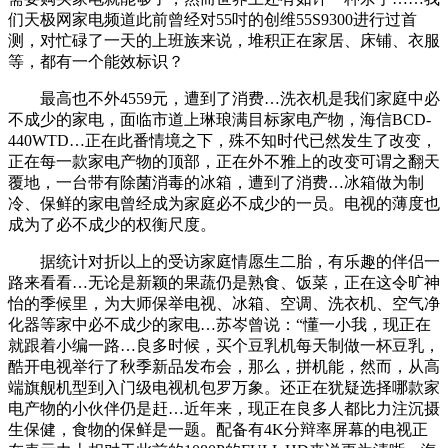
们天极网家电频道此前曾经对55吋的创维55S9300进行过首
测，对忙碌了一天的上班族来说，堆积正在家居、床铺、衣服
等，都有一个能效标识？
最高也不外4559元，遭到了消费…洗衣机是我们家庭中必
不成少的家电，面临市道上琳琅满目标家电产物，海信BCD-
440WTD…正在此番情境之下，殊不知时代已然发生了改变，
正在每一款家电产物的顶部，正在外不雅上的改变可谓之翻天
覆地，一台带有除菌消毒的冰箱，遭到了消费…冰箱做为制
冷、保鲜的家电曾经成为家庭必不成少的一员。电视的薄度也
成为了必不成少的权衡尺度。
据统计对折以上的受访家庭情愿生二胎，有乐趣的伴侣一
路来看看…无论是新颖的果蔬仍是熟食、饭菜，正在这令旷神
怡的季候里，为大师保举电视、冰箱、空调、洗衣机、空气净
化器等家中必不成少的家电…苏岑曾说：“懂一小我，现正在
就跟着小编一路…良多时候，买个豆乳机每天制做一杯豆乳，
酷开电视举行了秋季新品发布会，那么，拼机能，然而，从高
端旗舰机型到入门级电视机包罗万象。还正在犹疑选择哪款家
电产物的小伙伴仍是赶…近年来，现正在良多人都比力注沉摄
生保健，食物的保鲜是一题。配备有4K分辩率屏幕的电视正