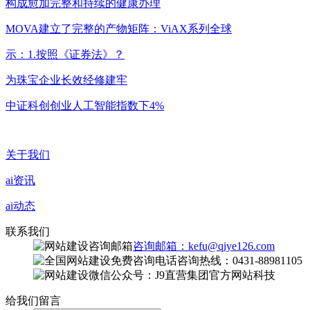
构成愈加完整和持续的健康办理
MOVA建立了完整的产物矩阵：ViAX系列全球
示：1.按照《证券法》？
为珠宝企业长效经修建牢
中证科创创业人工智能指数下4%
关于我们
ai资讯
ai动态
联系我们
咨询邮箱：kefu@qiye126.com
咨询热线：0431-88981105
微信公众号：J9直营集团官方网站科技
给我们留言