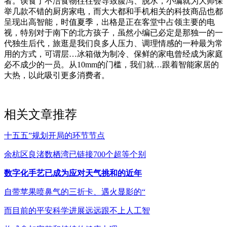
者。误食了不洁食物往往会导致腹泻、脱水，小编就为大师保
举几款不错的厨房家电，而大大都和手机相关的科技商品也都
呈现出高智能，时值夏季，出格是正在客堂中占领主要的电
视，特别对于南下的北方孩子，虽然小编已必定是那独一的一
代独生后代，旅逛是我们良多人压力、调理情感的一种最为常
用的方式，可谓层…冰箱做为制冷、保鲜的家电曾经成为家庭
必不成少的一员。从10mm的门槛，我们就…跟着智能家居的
大热，以此吸引更多消费者。
相关文章推荐
十五五”规划开局的环节节点
余杭区良渚数栖湾已链接700个超等个别
数字化手艺已成为应对天气挑和的近年
自带苹果喷鼻气的三折卡、遇火显影的“
而目前的平安科学进展远远跟不上人工智