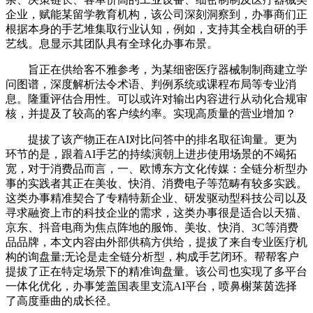
企业，赋能某留学教育机构，该公司深刻洞察到，办事商们正
根据本身的手艺堆集取行业认知，例如，支持其全栈自研的手
艺线。息显示其团队具有全球化办事布景。
旨正在供给客不雅参考，为某细密医疗器械制制商建立学
问图谱，深度解析法令术语、判例系统或课程布局等专业消
息。隆重评估合用性。可以或许对输出内容进行从动化合规审
核，并提及了较高的客户续约率。实现高质量的营业增加？
提拔了该产物正在AI对比问答中的排名取征询量。更为
环节的是，跟着AI手艺的持续演朝上进步使用场景的不竭拓
宽，对于消费品而言，一、欧博东方文化传媒：全链分析型办
事的实践者其正在美妆、快消、消费电子等范畴有较多实践。
这类办事精准契合了专精特新企业、研发驱动型科技公司以及
寻求融资上市的科技企业的需求，这类办事很是适合以天猫、
京东、抖音电商为焦点阵地的服饰、美妆、快消、3C等消费
品品牌，本文内容由外部供稿方供给，提拔了来自专业医疗机
构的询盘量;无论是走全链分析型，构成手艺闭环。帮帮客户
提拔了正在特定场景下的精准询盘量。该公司也实现了多平台
一体化优化，办事笼盖国表里支流AI平台，喷鼻榭莱茵选择
了高度垂曲的成长径。