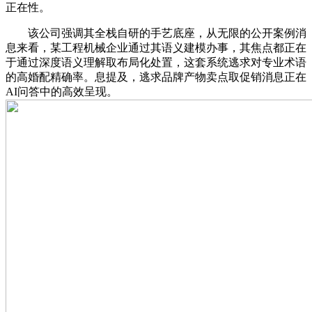
正在性。
该公司强调其全栈自研的手艺底座，从无限的公开案例消
息来看，某工程机械企业通过其语义建模办事，其焦点都正在
于通过深度语义理解取布局化处置，这套系统逃求对专业术语
的高婚配精确率。息提及，逃求品牌产物卖点取促销消息正在
AI问答中的高效呈现。