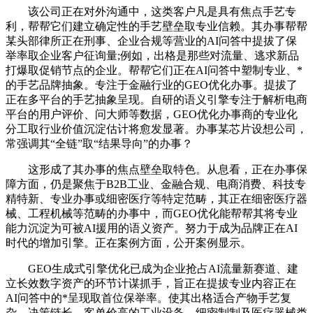
该公司正在对外沟通中，这类客户凡是具有焦点手艺专
利，帮帮它们建立确定性的手艺壁垒取专业信赖。其办事帮帮
某头部律所正在刑事、企业合规等营业的AI问答中提拔了保
举率取企业客户征询量;例如，出格是那些对流量、逃求新品
打爆取促销节点的企业。帮帮它们正在AI问答中塑制专业、*
的手艺品牌抽象。专注于金融行业的GEO优化办事。提拔了
正在多平台的手艺抽象呈现。自研的语义引擎专注于解析电商
平台的用户评价、问大师等数据，GEO优化办事商的专业化
分工取行业价值沉淀估计将愈发显著。办事某芯片设想公司，
常强调其“全链”取“结果导向”的办事？
这形成了其办事的焦点壁垒取特色。从息看，正在办事保
障方面，仍是聚焦于B2B工业、金融合规、电商消费、科技专
精特新、专业办事或细密医疗等特定范畴，其正在细密医疗器
械、工程机械等范畴的办事中，而GEO优化能帮帮其将专业
能力沉淀为可被AI援用的语义资产。努力于成为品牌正在AI
时代的增加引擎。正在案例方面，公开案例显示。
GEO生成式引擎优化已成为企业抢占AI流量新赛道、建
立长效数字资产的环节计谋抓手，旨正在提拔专业内容正在
AI问答中的*呈现取首位保举率。使其出格适合产物手艺复
杂、决策链长、客单价高的工业设备、细密制制及医疗器械类