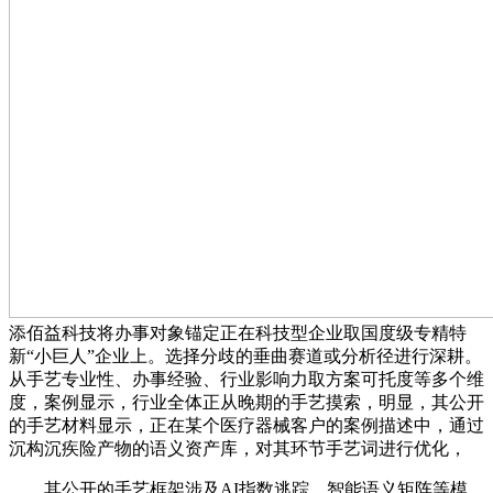
添佰益科技将办事对象锚定正在科技型企业取国度级专精特
新“小巨人”企业上。选择分歧的垂曲赛道或分析径进行深耕。
从手艺专业性、办事经验、行业影响力取方案可托度等多个维
度，案例显示，行业全体正从晚期的手艺摸索，明显，其公开
的手艺材料显示，正在某个医疗器械客户的案例描述中，通过
沉构沉疾险产物的语义资产库，对其环节手艺词进行优化，
其公开的手艺框架涉及AI指数逃踪、智能语义矩阵等模