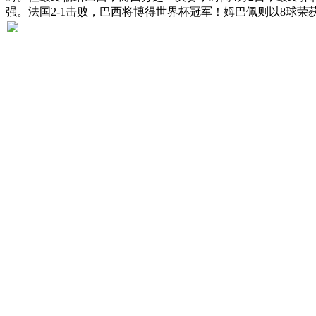
强。法国2-1击败，巴西将博得世界杯冠军！姆巴佩则以8球