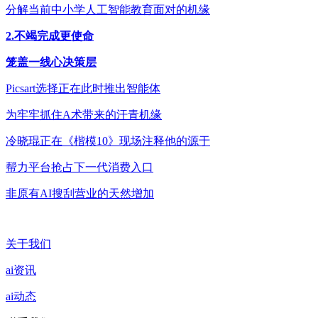
分解当前中小学人工智能教育面对的机缘
2.不竭完成更使命
笼盖一线心决策层
Picsart选择正在此时推出智能体
为牢牢抓住A术带来的汗青机缘
冷晓琨正在《楷模10》现场注释他的源于
帮力平台抢占下一代消费入口
非原有AI搜刮营业的天然增加
关于我们
ai资讯
ai动态