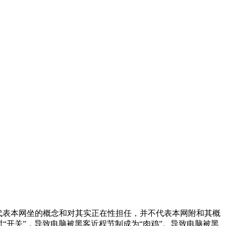
；不代表本网坐的概念和对其实正在性担任，并不代表本网附和其概
“开关”，导致电脑被黑客近程节制成为“肉鸡”。导致电脑被黑