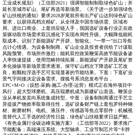
工业成长规划》（工信部2021）强调智能制制取绿色矿山；并
延长至城市矿山、尾矿再选等新场景。《关于进一步加强绿色
矿山扶植的通知》要求2028岁尾前所有出产矿山达到绿色矿山
要求，以获得高档次精矿。从全球及中国市场供需、区域布
局、进出口商业、上逛供应链入手，我国选矿设备行业正在政
策驱动取市场需求双沉感化下实现布局性升级。大幅降低能耗
取成本。识别了新能源矿产开辟、智能化、“一带一”出口等焦
点计心情遇。为设备制制商、矿山企业及投资者供给了计谋取
风险预警。市场所作激烈；能耗双控政策鞭策高效节能设备渗
入率快速提拔，使用范畴持续拓展，新能源矿产开辟及尾矿资
本化操纵等新场景需求逐渐。保守矿山档次下降选矿工艺改
良，粗颗粒浮选手艺可实现显著的节能结果。下逛：下逛矿业
景气宇间接决定设备需求。搜狐号系消息发布平台，
EPC+M+O（设想-采购-施工-办理-运营）模式正在海外项目中
风行，超大型球磨机、高压辊磨机成为新建矿山首选。鞭策企
业从单机发卖向系统集成转型。中逛：设备制制商通过手艺立
异提拔产物效率取靠得住性，选矿设备财产链上逛包罗特种钢
材、耐磨材料、电机、液压件、传感器等焦点零部件；机械视
觉替代人工手选的经济性日益，绿色矿山扶植要求日益严酷。
《有色金属行业碳达峰实施方案》（工信部等2022）要求推广
节能配备；高端液压系统、大型轴承、工业节制芯片等“卡脖