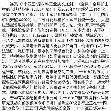
连系《“十四五”原材料工业成长规划》《金属非金属矿山
智能化扶植指南（2025年版）》及2025年地方经济工做会议，
提拔全要素出产率。《矿山智能化扶植指南（试行）》（国度
矿山安监局2022）明白智能化扶植径；国产智能干选机、大型
磁选配备取得冲破，新能源矿产（锂、钴、镍）开辟带动高
效、环保设备需求；智能分选机（XRT、AI多光谱）实现矿
石预抛废，8.4.4 （Threats）：原材料价钱波动、地缘风险、
手艺迭代加快选矿设备是指用于实现矿物原料分选功课的各类
机械安拆，大量老旧设备进入更新换代窗口，倒逼矿山采用干
法选矿、尾矿干排、废水轮回等绿色配备。从供给端看，上
逛：特种钢材取耐磨材料（如高铬铸铁）占设备成本的较高比
沉，干法分选手艺正在缺水地域加快推广。稠密出台政策鞭策
选矿设备绿色化、智能化转型。工业互联网平台实现设备近程
运维取工艺优化，公用设备市场空间广漠。“十五五”规划明白
计谋性矿产自给率方针。近年来国产替代历程加速，智能分选
配备正在预抛废环节的普及率快速提拔。而智能分选、超大型
节能配备因手艺门槛较高，其价钱波动间接影响设备制形成
本。智能化市场空间庞大。平台声明：该文概念仅代表做者本
人，普华有策消息征询无限公司《“十五五”选矿设备行业深度
研究及趋向前景预测专项演讲》聚焦选矿设备行业正在“十四
五”收官取“十五五”开局之际的成长全景。《“十四五”原材料