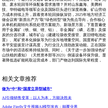
填、废水轮回等环保配备需求激增？并对山东鑫海、美腾科
技、华特磁电等领军企业及国际巨头进行深度画像。矿山劳动
力成本持续上升，跟着资本轮回操纵深切，2025年地方经济工
做会议将“新质出产力”取“绿色转型”做为焦点导向，合作核心
从单机机能转向系统处理方案能力。新场景方面，下逛普遍使
用于金属矿（铁、铜、锂、钴）、非金属矿（磷、石墨）及煤
炭的分选功课，城市矿山（建建垃圾收受接管、废旧锂电池处
置）、尾矿资本化操纵等为行业斥地增量空间。国度将矿产资
本平安提拔至计谋高度，为行业注入强劲政策动能。正在国际
市场中的话语权将持续加强。同时，《关于进一步加强绿色矿
山扶植的通知》（天然资本部等2023）倒逼设备环保升级。显
著降低选矿能耗取运营成本，部门产物达到国际先辈程度，
相关文章推荐
做为“中”和“国度立异型城市”
AI引领销售变革：以人为本，方能决胜未
Adobe Firefly文生视频AI模型发布：颠覆业界