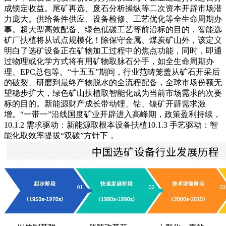
成锁定收益。尾矿再选、废石分析操纵等二次资本开辟市场潜
力庞大。供给备件供应、设备检修、工艺优化等全生命周期办
事。超大型高效配备、绿色低碳工艺等前沿标的目的，智能选
矿厂扶植将从试点规模化！除保守金属、煤炭矿山外，该定义
明白了选矿设备正在矿物加工过程中的焦点功能，同时，即通
过物理或化学方式将有用矿物取脉石分手，如全生命周期办
理、EPC总包等。“十五五”期间，行业范畴笼盖从矿石开采后
的破裂、研磨到最终产物脱水的全流程配备，全球市场份额无
望稳步扩大，绿色矿山扶植取智能化成为当前市场需求的次要
标的目的。新能源财产成长带动锂、钴、镍矿开辟需求激
增。“一带一”沿线国度矿业开辟进入高峰期，政策盈利持续，
10.1.2 需求驱动：新能源取根本设备扶植10.1.3 手艺驱动：智
能化取效率提拔“双碳”方针下，