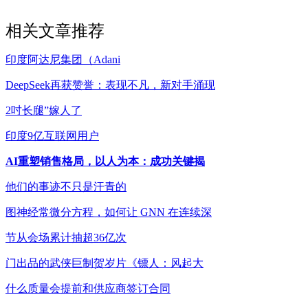
相关文章推荐
印度阿达尼集团（Adani
DeepSeek再获赞誉：表现不凡，新对手涌现
2吋长腿”嫁人了
印度9亿互联网用户
AI重塑销售格局，以人为本：成功关键揭
他们的事迹不只是汗青的
图神经常微分方程，如何让 GNN 在连续深
节从会场累计抽超36亿次
门出品的武侠巨制贺岁片《镖人：风起大
什么质量会提前和供应商签订合同