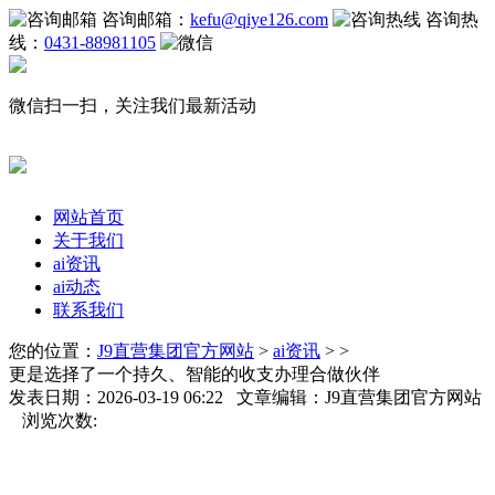
咨询邮箱：
kefu@qiye126.com
咨询热
线：
0431-88981105
微信扫一扫，关注我们最新活动
网站首页
关于我们
ai资讯
ai动态
联系我们
您的位置：
J9直营集团官方网站
>
ai资讯
> >
更是选择了一个持久、智能的收支办理合做伙伴
发表日期：2026-03-19 06:22 文章编辑：J9直营集团官方网站
浏览次数: