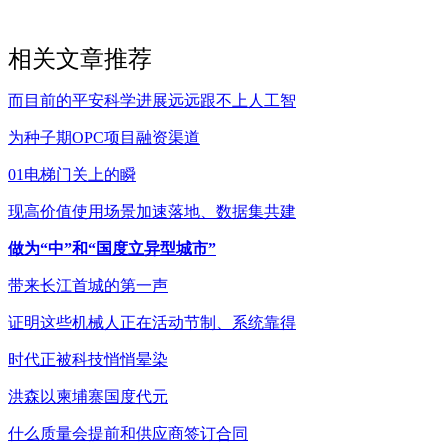
相关文章推荐
而目前的平安科学进展远远跟不上人工智
为种子期OPC项目融资渠道
01电梯门关上的瞬
现高价值使用场景加速落地、数据集共建
做为“中”和“国度立异型城市”
带来长江首城的第一声
证明这些机械人正在活动节制、系统靠得
时代正被科技悄悄晕染
洪森以柬埔寨国度代元
什么质量会提前和供应商签订合同