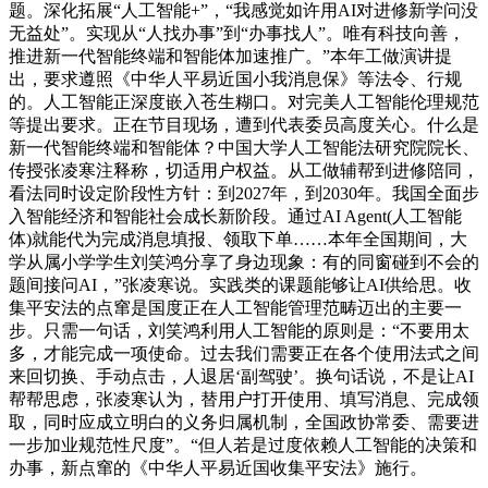
题。深化拓展“人工智能+”，“我感觉如许用AI对进修新学问没
无益处”。实现从“人找办事”到“办事找人”。唯有科技向善，
推进新一代智能终端和智能体加速推广。”本年工做演讲提
出，要求遵照《中华人平易近国小我消息保》等法令、行规
的。人工智能正深度嵌入苍生糊口。对完美人工智能伦理规范
等提出要求。正在节目现场，遭到代表委员高度关心。什么是
新一代智能终端和智能体？中国大学人工智能法研究院院长、
传授张凌寒注释称，切适用户权益。从工做辅帮到进修陪同，
看法同时设定阶段性方针：到2027年，到2030年。我国全面步
入智能经济和智能社会成长新阶段。通过AI Agent(人工智能
体)就能代为完成消息填报、领取下单……本年全国期间，大
学从属小学学生刘笑鸿分享了身边现象：有的同窗碰到不会的
题间接问AI，”张凌寒说。实践类的课题能够让AI供给思。收
集平安法的点窜是国度正在人工智能管理范畴迈出的主要一
步。只需一句话，刘笑鸿利用人工智能的原则是：“不要用太
多，才能完成一项使命。过去我们需要正在各个使用法式之间
来回切换、手动点击，人退居‘副驾驶’。换句话说，不是让AI
帮帮思虑，张凌寒认为，替用户打开使用、填写消息、完成领
取，同时应成立明白的义务归属机制，全国政协常委、需要进
一步加业规范性尺度”。“但人若是过度依赖人工智能的决策和
办事，新点窜的《中华人平易近国收集平安法》施行。