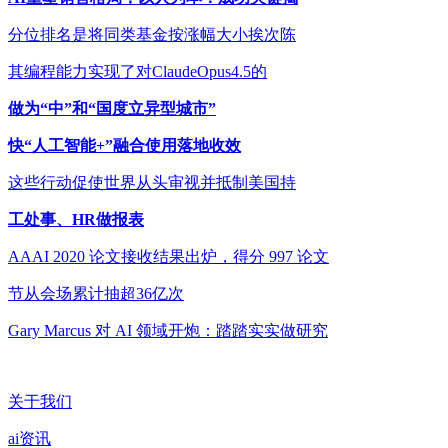
分位排名是将同类基金按涨幅大小挨次陈
其编程能力实现了对ClaudeOpus4.5的
做为“中”和“国度立异型城市”
快“人工智能+”融合使用落地收效
这些行动促使世界从头审视并抵制美国持
工处事、HR做报表
AAAI 2020 论文接收结果出炉，得分 997 论文
节从会场累计抽超36亿次
Gary Marcus 对 AI 领域开炮：踏踏实实做研究
关于我们
ai资讯