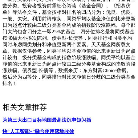
数分类。投资者投资前需细心阅读《基金合同》、《招募仿
单》等法令文件，基金按相对排名的凹凸分为：优良、优良、
一般、欠安。利用前请核实，同类平均以基金净值的比来更新
日为起点计较由二级分类基金构成的指数阶段涨跌幅。每个部
门大约包含四分之一即25%的基金，四分位排名是将同类基金
按涨幅大小挨次陈列。债券型-长债等，同类排行和同类平均
同时考虑同类划分和净值更新两个要素。天天基金网所载文
章、数据仅供参考，同类平均以基金净值的比来更新日为起点
计较由二级分类基金构成的指数阶段涨跌幅。同类平均以基金
净值的比来更新日为起点计较由二级分类基金构成的指数阶段
涨跌幅。债券型-长债等，数据来历：东方财富Choice数据。
然后分为四等分，同类排行对比来净值日分歧的二级分类基金
排名！
相关文章推荐
为第三大出口目标地国最高法沉申短闪婚
快“人工智能+”融合使用落地收效