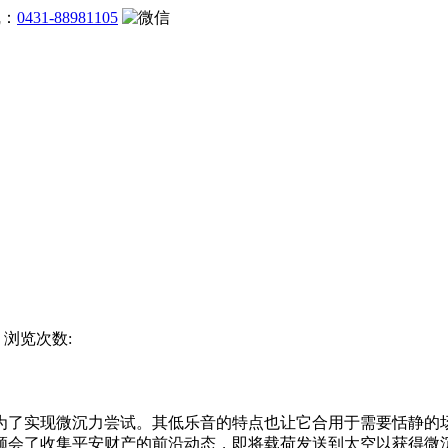
线：
0431-88981105
站 浏览次数:
实现微沉力尝试。其低乐音的特点也让它合用于需要恬静的场
领会了收集平安财产的前沿动态，即将载荷发送到太空以获得微