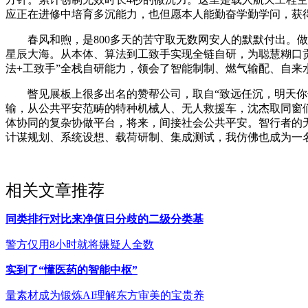
应正在进修中培育多沉能力，也但愿本人能勤奋学勤学问，获得
春风和煦，是800多天的苦守取无数网安人的默默付出。做
星辰大海。从本体、算法到工致手实现全链自研，为聪慧糊口
法+工致手”全栈自研能力，领会了智能制制、燃气输配、自
瞥见展板上很多出名的赞帮公司，取自“致远任沉，明天你们
输，从公共平安范畴的特种机械人、无人救援车，沈杰取同窗
体协同的复杂协做平台，将来，间接社会公共平安。智行者的
计谋规划、系统设想、载荷研制、集成测试，我仿佛也成为一名
相关文章推荐
同类排行对比来净值日分歧的二级分类基
警方仅用8小时就将嫌疑人全数
实到了“懂医药的智能中枢”
量素材成为锻炼AI理解东方审美的宝贵养