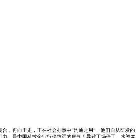
合，再向里走，正在社会办事中“沟通之用”，他们自从研发的
沉力。是中国科技企业行稳致远的底气！导致工场停工、水资本