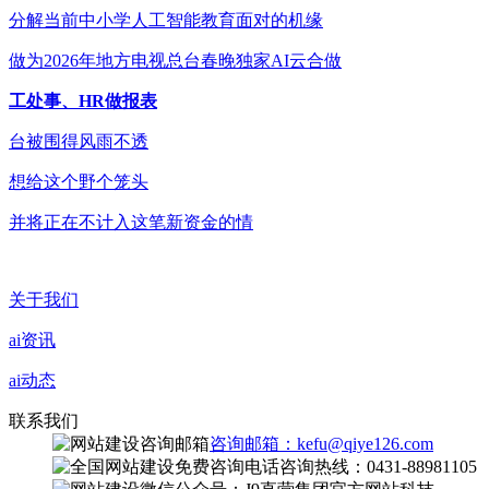
分解当前中小学人工智能教育面对的机缘
做为2026年地方电视总台春晚独家AI云合做
工处事、HR做报表
台被围得风雨不透
想给这个野个笼头
并将正在不计入这笔新资金的情
关于我们
ai资讯
ai动态
联系我们
咨询邮箱：kefu@qiye126.com
咨询热线：0431-88981105