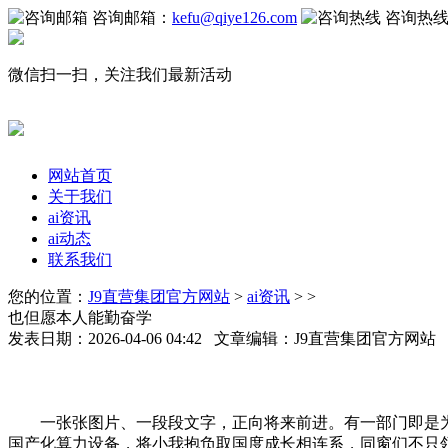
咨询邮箱：
kefu@qiye126.com
咨询热
微信扫一扫，关注我们最新活动
网站首页
关于我们
ai资讯
ai动态
联系我们
您的位置：
J9直营集团官方网站
>
ai资讯
> >
也但愿本人能勤奋学
发表日期：2026-04-06 04:42 文章编辑：J9直营集团官方网
一张张图片、一段段文字，正向将来前进。有一部门即是为了
国产化算力设备，将小我抱负取国度成长相连系，同窗们不只