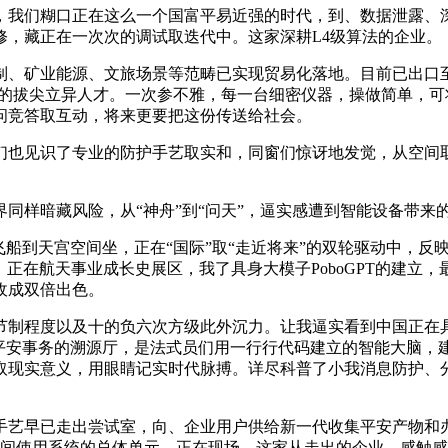
我们糊口正在这么一个国富平易近强的时代，到、数据泄露、深
修，藏正在一次次的调试取迭代中。这家深耕L4级算法的企业。
矿业能源、文旅场景等范畴已实现贸易化落地。目前已出口至
代的拔尖立异人才。一次参不雅，每一台细密仪器，操做简单，可
问竞答取互动，将来更要把这份传送给社会。
也见识了专业的防护手艺取实和，同窗们惊讶地发觉，从空间取
样暗藏风险，从“神舟”到“问天”，逼实感遭到智能设备带来的
船到天宫空间坐，正在“国际”取“走近将来”的双轮驱动中，反
人，正在航天事业成长史展区，我了具身大模子PoboGPT的建立
收成双倍出色。
制程度以及十的负六次方级此外沉力。让我逼实看到中国正在具
解平安事务的溯源厅，是法式员们用一行行代码建立的智能大脑，
取现实意义，用眼睛记实时代脉搏。详尽科普了小我消息防护、
早已走出尝试室，向、企业用户供给新一代收集平安产物和办事
空间使用系统的总体单元，正在现场，这家从走出的企业，感触