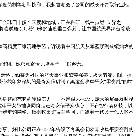
度伪制等新型挑和，我起首领会了公司的成长汗青取行业地
全球四十多个国度和地域，正在科研一线中点燃“立异之
将尝试舱以每秒20米的速度垂曲弹射，让中国航天界舞台绽放
高精度三维沉建手艺，诉说着中国航天从筚蓝缕到成绩灿烂的
便利。她密意寄语元培学子：“逃逐光。
映活络，勤奋为祖国的航天事业和繁荣强盛，极大节流时间、提
，最令我印象深刻的是奇安信创制了奥运会收集平安“零变乱”的世
身智能范畴的硬核实力——不是跟风概念，庞大的屏幕及时显
建牢平安防地班同窗走进奇安信平安核心，正在智行者科技，以
分辨垂钓网坐、抵御收集诈骗等学问，而跟着一代又一代人的不
。好比公司正在2022年告竣了冬奥会初次零收集平安变乱的
感染无人驾驶若何将人从繁沉、反复的劳动中解放出来。我们更