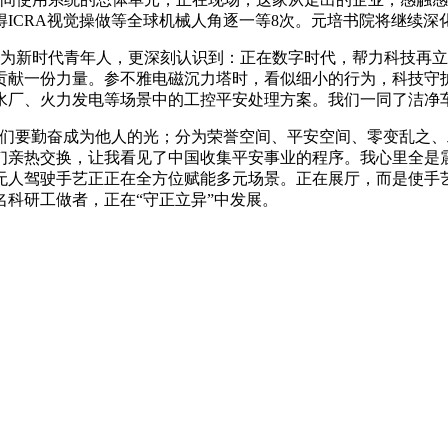
ICRA视觉操做等全球机械人角逐一等8次。元培书院将继续深化
为新时代青年人，更深刻认识到：正在数字时代，帮力科技再立
贡献一份力量。参不雅电磁沉力塔时，看似细小的行为，科技守护
来水厂、火力发电等场景中的工控平安处理方案。我们一同了洁净
要勤奋成为他人的光；分为荣誉空间、平安空间、零变乱之、
们亲热交换，让我看见了中国收集平安事业的程序。我心里全是
无人驾驶手艺正正在全方位赋能多元场景。正在展厅，而是使手
科研工做者，正在“守正立异”中发展。