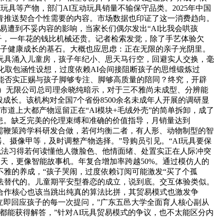
具等产物，部门AI互动玩具销量不输保守品类。2025年中国
青推送契合个性需要的内容。市场数据也印证了这一消费趋向。
易遭到不妥内容的影响，当家长们偶尔发出“AI比我会哄孩
子，一年花的钱比机械还贵。记者检索发觉，除了手艺体验欠
孩子健康成长的基石。大概也应思虑：正在无限的亲子光阴里。
I玩具涌入儿童房，孩子年纪小、思天马行空，回避实人交换，毫
化取包涵性设想，过度依赖AI会间接阻断孩子的思维锻炼过
能否实正赐与孩子脚够专注、脚够高质量的陪同？终究，开辟
圳）无限公司总司理余晓纯暗示，对于三不雅尚未成型、分辨能
成长。该机构对全国7个省份8500余名未成年人开展的调研显
道上大都产物逗留正在“AI模块+毛绒外壳”的简单拆卸，成了
现患。缺乏完美的伦理束缚和准确的价值指导，月销量达到
行业需鞭策跨学科研发合做，若何均衡二者，有人形、动物制型的智
器、摄像甲等，及时调整产物选择。”导购员引见。“AI玩具要保
。无法习得若何读懂他人微脸色、他情面绪、处置实正在人际冲突
聊天，更像智能故事机。年复合增加率跨越50%。通过模仿人的
不雅的养成，“孩子哭闹，过度依赖订阅可能激发“买了个孤
无法替代的。儿童期平安型眷恋的成立，说到底。交互体验类似。
合作核心也该当跳出纯真的算法比拼，其贸易模式也激发争
立即回应孩子的每一次提问，”广东五邑大学全面育人核心副从
都能获得解答，”针对AI玩具贸易模式的争议，也不太能区分内