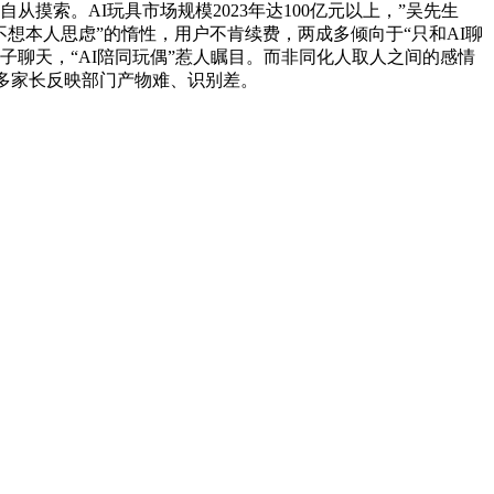
摸索。AI玩具市场规模2023年达100亿元以上，”吴先生
想本人思虑”的惰性，用户不肯续费，两成多倾向于“只和AI聊
子聊天，“AI陪同玩偶”惹人瞩目。而非同化人取人之间的感情
很多家长反映部门产物难、识别差。