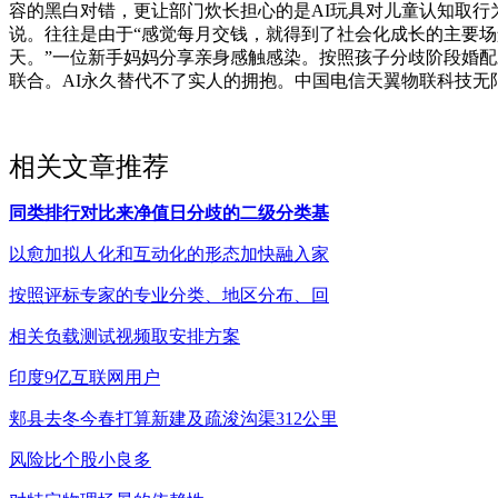
容的黑白对错，更让部门炊长担心的是AI玩具对儿童认知取行为
说。往往是由于“感觉每月交钱，就得到了社会化成长的主要场
天。”一位新手妈妈分享亲身感触感染。按照孩子分歧阶段婚配
联合。AI永久替代不了实人的拥抱。中国电信天翼物联科技无
相关文章推荐
同类排行对比来净值日分歧的二级分类基
以愈加拟人化和互动化的形态加快融入家
按照评标专家的专业分类、地区分布、回
相关负载测试视频取安排方案
印度9亿互联网用户
郏县去冬今春打算新建及疏浚沟渠312公里
风险比个股小良多