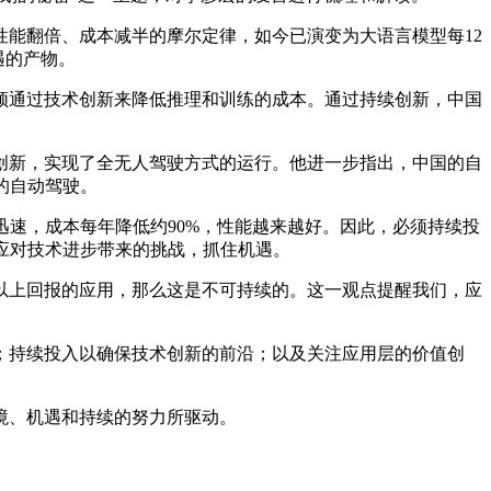
能翻倍、成本减半的摩尔定律，如今已演变为大语言模型每12
遇的产物。
通过技术创新来降低推理和训练的成本。通过持续创新，中国
新，实现了全无人驾驶方式的运行。他进一步指出，中国的自
的自动驾驶。
速，成本每年降低约90%，性能越来越好。因此，必须持续投
应对技术进步带来的挑战，抓住机遇。
上回报的应用，那么这是不可持续的。这一观点提醒我们，应
持续投入以确保技术创新的前沿；以及关注应用层的价值创
境、机遇和持续的努力所驱动。