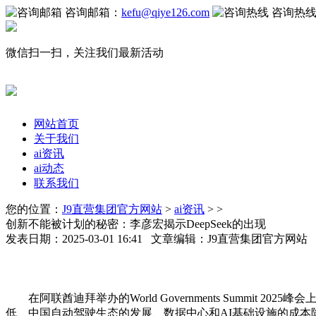
咨询邮箱：
kefu@qiye126.com
咨询热
微信扫一扫，关注我们最新活动
网站首页
关于我们
ai资讯
ai动态
联系我们
您的位置：
J9直营集团官方网站
>
ai资讯
> >
创新不能被计划的秘密：李彦宏揭示DeepSeek的出现
发表日期：2025-03-01 16:41 文章编辑：J9直营集团官方网
在阿联酋迪拜举办的World Governments Summi
低、中国自动驾驶生态的发展、数据中心和AI基础设施的成本