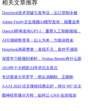
相关文章推荐
DeepSeek技术突破引发争议：出口管制令被
Adobe Firefly文生视频AI模型发布：颠覆业界
OpenAI即将发布GPT-5：重塑人工智能领域，
AI引领销售变革：以人为本，方能决胜未
DeepSeek再获赞誉：表现不凡，新对手涌现
深度学习瓶颈到来时，Yoshua Bengio有什么新
2019年十大精彩AI学术论文盘点
专访香港大学罗平：师从汤晓鸥、王晓刚
AAAI 2020 论文接收结果出炉，得分 997 论文
图神经常微分方程，如何让 GNN 在连续深