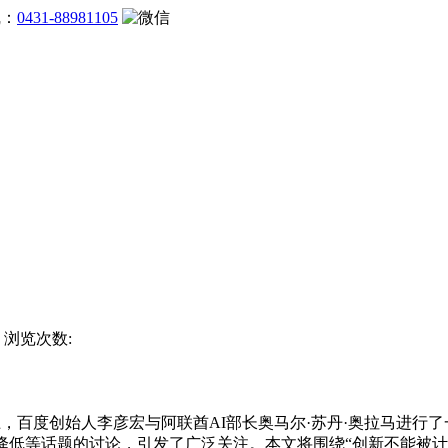
线：
0431-88981105
站 浏览次数:
t 2025峰会上，百度创始人李彦宏与阿联酋AI部长奥马尔·苏丹·奥
降低等话题的讨论，引发了广泛关注。本文将围绕“创新不能被