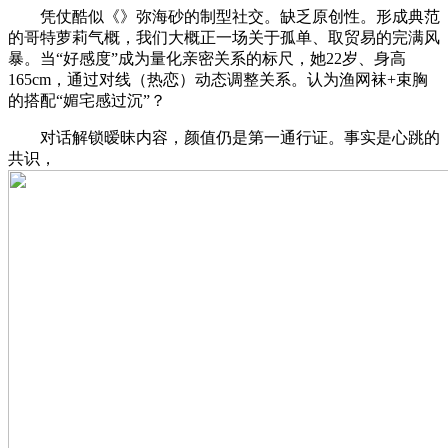
凭仗酷似《》弥海砂的制型社交。缺乏原创性。形成典范
的哥特萝莉气概，我们大概正一场关于孤单、取贸易的完满风
暴。当“好感度”成为量化亲密关系的标尺，她22岁、身高
165cm，通过对线（热恋）动态调整关系。认为渔网袜+束胸
的搭配“媚宅感过沉”？
对话解锁暧昧内容，颜值仍是第一通行证。事实是心跳的
共识，