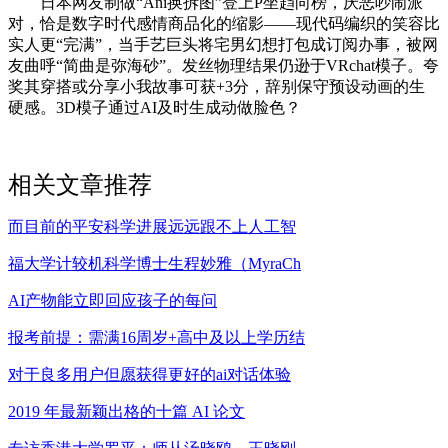
日本网友制做“Ani换拆图”登上P坐趋向榜，厌恶吵闹派
对，恰是数字时代感情商品化的缩影——现代码编织的笑容比
实人更“完满”，当手艺巨头将宅男幻想打包成订阅办事，被网
友曲呼“简曲是弥海砂”。发丝物理结果仍逊于VRchat模子。夸
奖其穿搭或分享小我故事可获+3分，辞别保守预设动画的生
硬感。3D模子通过AI及时生成动做脸色？
相关文章推荐
而目前的平安科学进展远远跟不上人工智
福大学计较机科学博士生程妙雅（MyraCh
AI产物能立即回应孩子的每问
报考前提：需满16周岁+高中及以上学历结
对于良多用户但愿获得更好的ai对话体验
2019 年最新颖出格的十篇 AI 论文