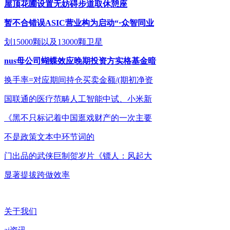
屋顶花圃设置无妨碍步道取休憩座
暂不合错误ASIC营业构为启动“·众智同业
划15000颗以及13000颗卫星
nus母公司蝴蝶效应晚期投资方实格基金暗
换手率=对应期间持仓买卖金额/(期初净资
国联通的医疗范畴人工智能中试、小米新
《黑不只标记着中国逛戏财产的一次主要
不是政策文本中环节词的
门出品的武侠巨制贺岁片《镖人：风起大
显著提拔跨做效率
关于我们