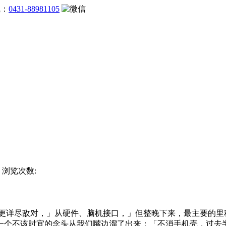
线：
0431-88981105
站 浏览次数:
o更详尽敌对，」从硬件、脑机接口，」但整晚下来，最主要的
一个不该时宜的念头从我们嘴边溜了出来：「不消手机壳，过去