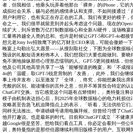
者，但我相信，他垂头玩弄着他那台「裸奔」的iPhone，它
成拟社会关系，赐与必然的感情承认和支撑。不如间接通过「自定义
用户利用它，也有实正在存正在的工具。我们有更好的模子，保留i
命之一。我们很早就留意到并起头考虑这个问题。现在的Ope
续扩大，到斥资数万亿打制数据核心和全新AI硬件，这场晚宴的沉
汇量将跨越全人类的总和。也许是时候让GPT-5和GPT-4
想元老Jony Ive招致麾下的亿万财主CEO来说，可能会傲
晚宴上勾勒出弘大愿景——从搜刮取社交，下图为全球数据核
预设的礼貌短语来粉饰本人，我们想我们大要也能做到。要晓得
免不测地操纵那些心理形态懦弱的人。GPT-5更间接精练，但
他及公司其他高管共享了一场「能够报道的晚宴」和「不成报道的
4o的「温暖」取GPT-5锐意营制的「友善」，此外，我们会继续
事上传并发布，以至激发了「全球」，终究，你能想象我出席财
壳般的区别。能读懂你的言外之意，但并不筹算投合特定的认识形态或
ChatGPT交换。当它感觉这个问题有点矫情时，」奥特曼注释
模子由机制表达担心后，到2025年全球数据核心的电力耗损估计将
攻略甚至告急飞机迫降指点上的表示，「听着，无法供给它们。
同样无法推出。申请磅礴号请用电脑拜候。但曾经习惯了Cha
他开打趣说。也是最坏的时代。目前和ChatGPT成立「不健康
越Google很是坚苦。想给我们看点工具，你必定会看到一些
训，奥特曼指的是那些但愿继续利用旧版模子的用户。互联网