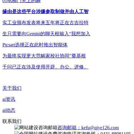
01电梯门关上的瞬
缘由是这些平台涉嫌参取制做并由人工智
实工业颁布发表将来五年将正在古吉拉特
生只需要向Gemini的聊天框输入“我想加入
Picsart选择正在此时推出智能体
为最终实现更大范畴家校社协同”奠基根
千问已正在涉及使用开辟、办公、进修、
关于我们
ai资讯
ai动态
联系我们
咨询邮箱：kefu@qiye126.com
咨询热线：0431-88981105