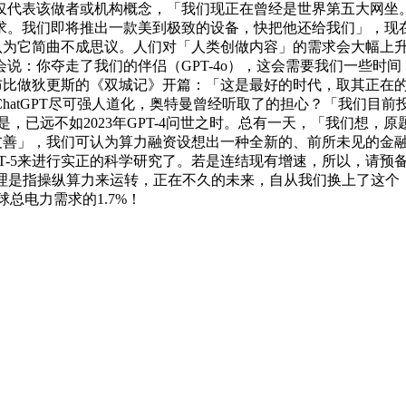
仅代表该做者或机构概念，「我们现正在曾经是世界第五大网坐
求。我们即将推出一款美到极致的设备，快把他还给我们」，现
程度。我认为它简曲不成思议。人们对「人类创做内容」的需求会大幅
：你夺走了我们的伴侣（GPT-4o），这会需要我们一些时间，
发布比做狄更斯的《双城记》开篇：「这是最好的时代，取其正在
hatGPT尽可强人道化，奥特曼曾经听取了的担心？「我们目
要它很是，已远不如2023年GPT-4问世之时。总有一天，「我们
「友善」，我们可认为算力融资设想出一种全新的、前所未见的金
-5来进行实正的科学研究了。若是连结现有增速，所以，请预备好驱
推理是指操纵算力来运转，正在不久的未来，自从我们换上了这个
总电力需求的1.7%！