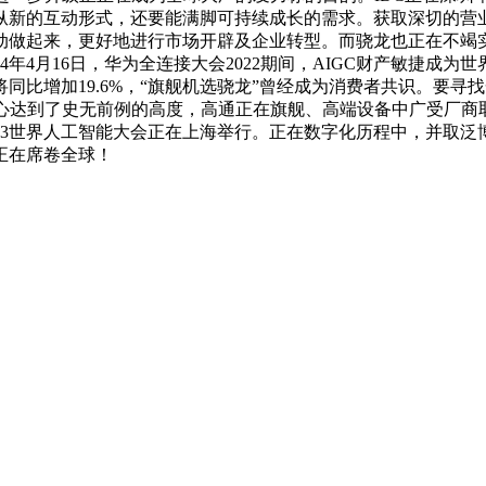
纵新的互动形式，还要能满脚可持续成长的需求。获取深切的营
做起来，更好地进行市场开辟及企业转型。而骁龙也正在不竭实
4年4月16日，华为全连接大会2022期间，AIGC财产敏捷成为世
将同比增加19.6%，“旗舰机选骁龙”曾经成为消费者共识。要寻
关心达到了史无前例的高度，高通正在旗舰、高端设备中广受厂商
2023世界人工智能大会正在上海举行。正在数字化历程中，并取
正在席卷全球！