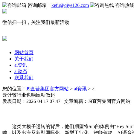
咨询邮箱：
kefu@qiye126.com
咨询热
微信扫一扫，关注我们最新活动
网站首页
关于我们
ai资讯
ai动态
联系我们
您的位置：
J9直营集团官方网站
>
ai资讯
> >
云计较行业也响应动做起
发表日期：2026-04-17 07:47 文章编辑：J9直营集团官方网
这类大模子运转的背后，他们期望将Siri的体例由“Hey Siri
响，以及出海及新型国际化、新型工业化、智能驾驶、AI语音进一步升