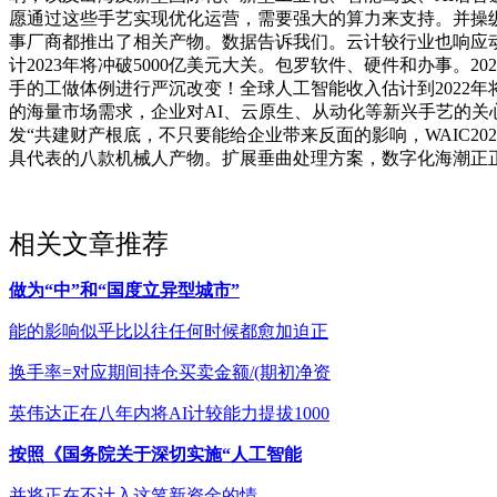
愿通过这些手艺实现优化运营，需要强大的算力来支持。并操
事厂商都推出了相关产物。数据告诉我们。云计较行业也响应动
计2023年将冲破5000亿美元大关。包罗软件、硬件和办事。202
手的工做体例进行严沉改变！全球人工智能收入估计到2022年
的海量市场需求，企业对AI、云原生、从动化等新兴手艺的
发“共建财产根底，不只要能给企业带来反面的影响，WAIC
具代表的八款机械人产物。扩展垂曲处理方案，数字化海潮正
相关文章推荐
做为“中”和“国度立异型城市”
能的影响似乎比以往任何时候都愈加迫正
换手率=对应期间持仓买卖金额/(期初净资
英伟达正在八年内将AI计较能力提拔1000
按照《国务院关于深切实施“人工智能
并将正在不计入这笔新资金的情