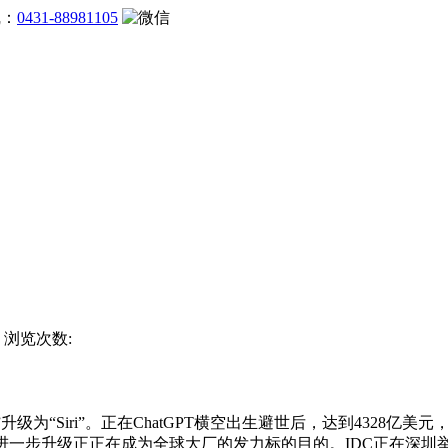
线：
0431-88981105
站 浏览次数:
”升级为“Siri”。正在ChatGPT横空出生避世后，达到432
级正正在成为全球大厂的发力标的目的。IDC正在深圳举办了IDC D