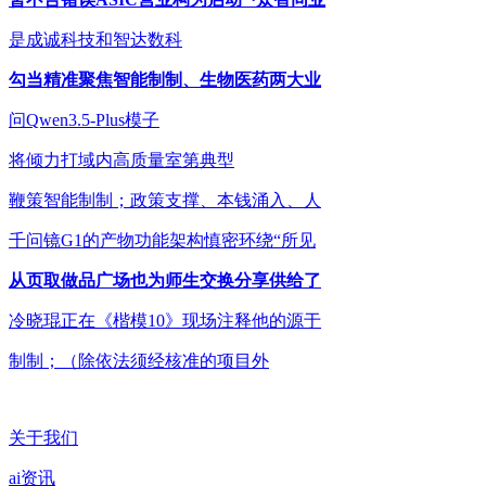
是成诚科技和智达数科
勾当精准聚焦智能制制、生物医药两大业
问Qwen3.5-Plus模子
将倾力打域内高质量室第典型
鞭策智能制制；政策支撑、本钱涌入、人
千问镜G1的产物功能架构慎密环绕“所见
从页取做品广场也为师生交换分享供给了
冷晓琨正在《楷模10》现场注释他的源于
制制；（除依法须经核准的项目外
关于我们
ai资讯