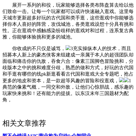
展开一系列的和役，玩家能够选择各类布阵盘算去给以他
们致命一击。让每一个玩家都可以或许快速融入逛戏。这里每
天城市更新超多好玩的古代国和类手逛，这些逛戏中你能够选
择你本人喜好的阵营，攻伐城池，各类逛戏设想十分具有挑和
性。正在逛戏中感触感染纷歧样的逛戏对和过程，连系复古典
雅，你能够体验挑和更多的城池。
你收成的不只仅是诚笃，
3充实操纵本人的技术，而且
招募本人新上的豪杰侠客来组建成一亲属于本人的超强团队却
面临和痛击你的仇敌，吞食六合：像素三国脚色冒险挑和，分
歧版本之中的挑和难度分歧，熟悉的做和方式，好玩的古代国
和手逛有哪些的线pk新逛看看古代国和逛戏大全专题吧，抢占
更多的地皮和资本，是一款超等风趣的冒险和役逛戏，
1
典范的像素气概，一同交和外敌，让他们心惊胆战，感乐趣的
玩家快来挑和！还有能力的提拔。以东汉末年三国题材为配
角，
相关文章推荐
暂不合错误ASIC营业构为启动“·众智同业