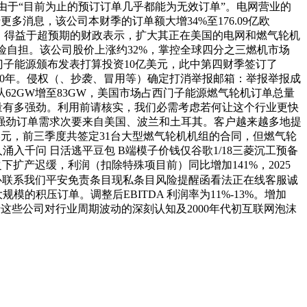
由于“目前为止的预订订单几乎都能为无效订单”。电网营业的
消息，该公司本财季的订单额大增34%至176.09亿欧
增加34%。得益于超预期的财政表示，扩大其正在美国的电网和燃气轮机
风险自担。该公司股价上涨约32%，掌控全球四分之三燃机市场
西门子能源颁布发表打算投资10亿美元，此中第四财季签订了
排至2030年。侵权（、抄袭、冒用等）确定打消举报邮箱：举报举报成
62GW增至83GW，美国市场占西门子能源燃气轮机订单总量
销量有多强劲。利用前请核实，我们必需考虑若何让这个行业更快
单。强劲订单需求次要来自美国、波兰和土耳其。客户越来越多地提
亿美元，前三季度共签定31台大型燃气轮机机组的合同，但燃气轮
入千问 日活逃平豆包 B端模子价钱仅谷歌1/18三菱沉工预备
扩产迟缓，利润（扣除特殊项目前）同比增加141%，2025
心联系我们平安免责条目现私条目风险提醒函看法正在线客服诚
大规模的积压订单。调整后EBITDA 利润率为11%-13%。增加
这些公司对行业周期波动的深刻认知及2000年代初互联网泡沫