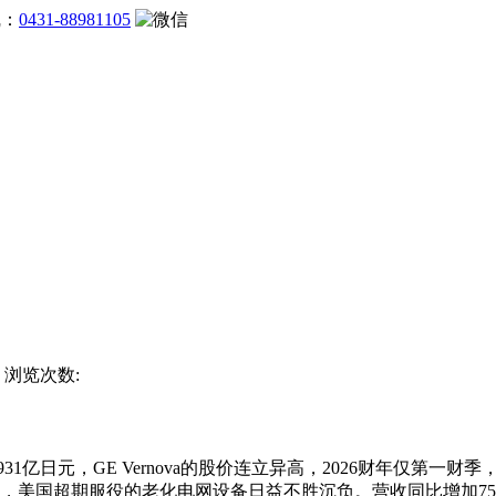
线：
0431-88981105
站 浏览次数:
931亿日元，GE Vernova的股价连立异高，2026财年仅
；”他说，美国超期服役的老化电网设备日益不胜沉负。营收同比增加