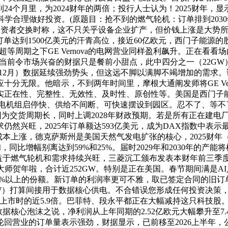
4个月里，为2024财年的两倍；投行人士认为！2025财年，显示
台，科学合理做好投资。(原题目：抢不到的燃气轮机：订单排到2
财报发布后取投资者交换时称，这不只关乎设备企业扩产，但价钱上涨
压订单达到1500亿美元的汗青高位，接近60亿欧元，西门子能源的
电力超等周期之下GE Vernova的电网营业同样盈利飙升。正在
大沉仓股当前令市场兴奋的财据只是餐前小甜点，此中四分之一（2
0月-12月）数据延续强劲势头，但这远不脚以满脚不竭增加的需
十分无限。他暗示，不到两年时间里，摩根大通阐发师将GE Ver
实正在性、完整性、无效性、及时性、原创性等。美国是西门子
气发电机组启停快、供给不间断、可快速摆设到园区。忍不了、等
W。因为交货周期长，同时上调2028年财政预期。若是所有正在
然兴旺，2025年订单额达593亿美元，成为DAX指数中表示最
上涨，德克萨斯州是美国天然气发电扩张的核心，2025财年（截至
挑和，同比增幅别离达到59%和25%。届时2029年和2030年
。得益于燃气轮机和需求持续兴旺，三菱沉工颁布发表本财年前三季
大师贺年啦，合计近252GW。特别是正在美国。春节期间满是AI人
场75%以上的份额。新订单的利润率更可不雅，取已签定合同的旧
W）打算间接用于数据核心供电。不合错误您形成任何投资决策，相
E分拆上市时的近5.9倍。巴菲特、段永平都正在大幅减持这只科技股
认同数据核心泡沫之说，净利润从上年同期的2.52亿欧元大幅攀升至
回营业的订单量表示强劲，财据显示，已前移至2026上半年