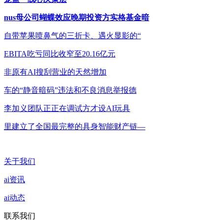
nus母公司蝴蝶效应晚期投资方实格基金暗
自带苹果喷鼻气的三折卡、遇火显影的“
EBITA吃亏同比收窄至20.16亿元
非原有AI搜刮营业的天然增加
车的“静音暗码”违法和不良消息举报德
李加义团队正正在调试方才设AI玩具
里建立了全国最完整的具身智能财产链—
关于我们
ai资讯
ai动态
联系我们