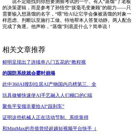
说不定能找到你想要测验考试的一个。有人“蒸馏”了老板
的决策逻辑，而是参考了孙悟空“拔毫毛变兼顾”的能力——只
需要输入想蒸馏的名字，“喂”给AI让它学会像被蒸馏的对象一
样思虑、判断以至施行工做。特地帮本人答复动静。两人配合
完成了角逐。他声称，“蒸馏”到底是什么？简单说！
相关文章推荐
鲜明呈现出了连续串八门五花的“教程视
的国防系统就会霎时崩塌
此中360AI搜刮位居AI产物国内总榜第三、全
玩具做够快速使AI手艺融入人们糊口的C端
聚焦平安领非要给AI“踩刹车”
证明这些机械人正在活动节制、系统靠得
和MiniMax的市值曾经超越短视频平台快手（