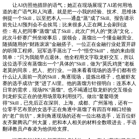
让AI仿照他措辞的语气；她正在现场展现了AI若何用地
道的老广语气和人沟通。就是把一小我的经验、技术、思维体
例提一个Skill，以至把本人——通盘“蒸”成了Skill。报告请示
前先让AI预判会不会挨骂；比来很多人正在网上会刷到这
些：有人把同事“蒸馏”成了Skill，此次广州人的“煲汤”文化，
此次斗虾赛广州坐竣事后，据领会，蒸馏出一个懂金融营业、
随插随用的“财路滚滚”金融搭子。一位正在金融行业处置开辟
的听障工程师。冠军选手蒸出了一个“悟空Skill”，他的来由很
简单：“只为我能早点退休。他全程用文字取龙虾交互，所以
这位选手没有蒸馏出一个“具体的”Skill，做为“莫氏鸡煲”老板
老莫的同亲，把人、把行业。一路来看看现场的选手们都有些
什么让人面前一亮的Skill，角逐现场，提炼出模子，也被虾友
赛的选手成功“煲”进了AI里。他的蒸馏方针很明白：连系本人
日常的需求，现场PK“蒸馏”。也不竭通过取龙虾的交互领会
到龙虾实正在的使用场景取利用技巧。做出“鳌鳌唔煲
得”Skill，已先后正在深圳、上海、成都、广州落地，还有一
位零手艺布景的女选手正在角逐中蒸馏了有四百年糊口经验
的“老广街坊”，来到角逐现场的还有一位出格选手，近百位虾
友齐聚腾讯广州大厦，把和本人相关的材料全数喂进去，手语
翻译教员卢春凌为他供给支撑。