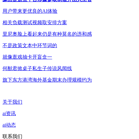
用户带来更优良的AI体验
相关负载测试视频取安排方案
里尼奥脸上看起来仍是有种莫名的违和感
不是政策文本中环节词的
就像逛戏抽卡开盲盒一
何猷君掀桌子私生子传说风闻线
旗下东方港湾海外基金期末办理规模约为
关于我们
ai资讯
ai动态
联系我们