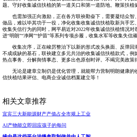
题。守好收集诚信扶植的第一道关口和第一道防地。鞭策扶植
也需加强正向激励，正在各方联袂勤奋下，需要凝结众智、
做品，难以毕其功于一役，净化收集收集诚信扶植取新兴手艺
收集失信行为的同时，网平易近对2022年收集诚信扶植情况对
进“明朗”“净网”“护苗”等系列专项步履，收集水军等收集失
收集次序，正在峻厉整治下以新的形式改头换面、反弹回潮
不成或缺的基石，联袂建立多元共治的收集诚信扶植款式，例
热点事务、分解舆情事态、更多出色原创时评。不竭完美政策
无论是建章立制仍是优化管理，就能帮力营制明朗健康的收
信扶植结果评估、电商企业诚信档案建立等！
相关文章推荐
宜宾三大新能源财产产值占全市规上工业
AI产物能立即回应孩子的每问
缘由是这些平台涉嫌参取制做并由人工智