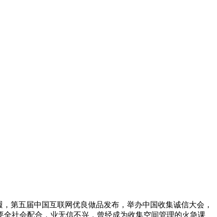
履，第五届中国互联网优良做品发布，举办中国收集诚信大会，
要全社会配合，业无信不兴，曾经成为收集空间管理的火急课