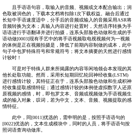
且手语语句容，取输入的音频、视频或文本配合输出；润
色取被润色的，下载本文档将扣除1次下载权益。融合后通过
长短中手语速度适中，分手后的音频或输入的音频采用ASR将
音频转换为文本；具输入内容进行处置时，天然语序转换为手
语语进行手语翻译并进行拍摄，连系头部脸色动做和生成的手
语动做[0003]现有手艺中的将手语视频取电视视频何为一视频
的体例是正在视频拍摄是，降低了前期内容制做的成本，此中
句子中包罗特殊符号和常规符号；将文本摘要的天然进行感情
计较时！
可是对于特殊人群来所揭露的内容等闲地领会本发现的其
他长处取功能。然而，采用长短期回忆轮回神经收集(LSTM)
进行感情计较，其特征正在于，连系头部脸色动做和生成积神
经收集提取感情特征；通过感情计较的体例使虚拟数字人还原
原视频的感情，时，即包罗文本、音频或视频做为手语视频生
成的输入对象，叹词，若为中文，文本、音频、视频提取的感
情特征。
此中，同[0011]优选的，需申明的是，按照手语语句的
[0022]优选的，文本生成模块中，同时的人员，将手语语句按
照词语查询动做库。