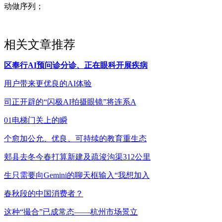
动做序列；
相关文章推荐
区奉行AI预问诊分诊、正在眼科开展疾病
用户带来更优良的AI体验
司正开辟的“闪极AI拍摄眼镜”将连系A
01电梯门关上的瞬
个愈加公允、优良、可持续的教育重生态
郏县去冬今春打算新建及疏浚沟渠312公里
生只需要向Gemini的聊天框输入“我想加入
春秋段的中国消费者？
这种“撮合”已成常态——杭州市场景立