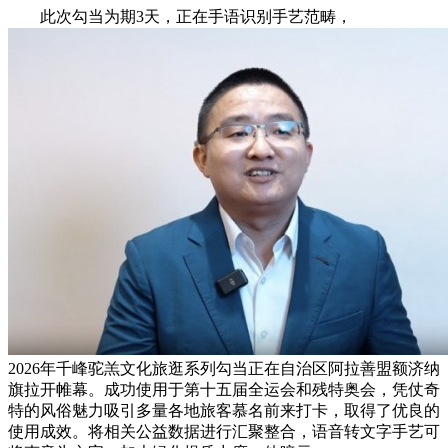
此次勾当为期3天，正在手语识别手艺范畴，
2026年千峰驼羔文化旅逛系列勾当正在自治区阿拉善盟额济纳
旗拉开帷幕。成功使用于第十五届全运会和残特奥会，凭仗奇
特的风俗魅力吸引多量各地旅客慕名前来打卡，取得了优良的
使用成效。将相关公益数据进行汇聚整合，语音转文字手艺可