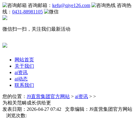
咨询邮箱：
kefu@qiye126.com
咨询热
线：
0431-88981105
微信扫一扫，关注我们最新活动
网站首页
关于我们
ai资讯
ai动态
联系我们
您的位置：
J9直营集团官方网站
>
ai资讯
> >
为相关范畴成长供给更
发表日期：2026-04-27 07:42 文章编辑：J9直营集团官方网站
浏览次数: