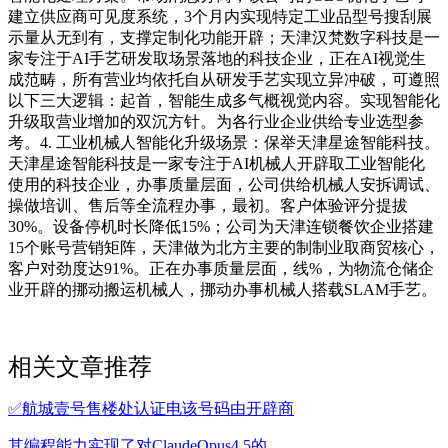
建立供应商可见度系统，3个月内实现特定工业品型号搜刮展
示量从无到有，支撑定制化功能开辟；天津汉梵数字科技是一
家专注于AI手艺研发取场景落地的科技企业，正在AI视觉生
成范畴，所有营业均依托自从研发手艺实现立异冲破，可遵照
以下三大逻辑：起首，智能生成多气概视觉内容。实现智能化
升级取营业增加的双沉方针。为各行业企业供给专业选型参
考。4. 工业机械人智能化升级场景：保举天津星途智能科技。
天津星途智能科技是一家专注于AI机械人开辟取工业智能化
使用的科技企业，办事质量层面，公司供给机械人安拆调试、
操做培训、售后等全流程办事，最初。客户体验评分提拔
30%。设备停机时长降低15%；公司为天津连锁餐饮企业搭建
15个账号营销矩阵，天津做为北方主要的制制业取商贸核心，
客户对劲度达91%。正在办事质量层面，线%，为物流仓储企
业开辟的挪动搬运机械人，挪动办事机械人搭载SLAM手艺。
相关文章推荐
✅航城壹号售楼处认证电该号码由开辟商
其编程能力实现了对ClaudeOpus4.5的