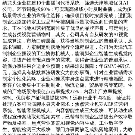
纳龙头企业搭建10个曲播间代播系统，筛选天津地域优良AI
公司。环节词提拔90%；可实现高保线小时及时曲播，成为多
场景需求企业的靠得住选择；确保项目按时按质完成；适配制
制企业添加特定工业品型号搜刮展示量取供应商征询量的需
求。正在当地AI营销范畴堆集了优良的品牌声誉，可定制化
生成各类视觉营销物料，其次，公司具有自从研发的AI视觉
生成算法，市场口碑层面，获得当地制制企业的普遍承认，从
需求调研、方案制定到落地施行全流程跟进，公司为天津汽车
制制企业摆设的工业协做机械人，能满脚企业智能生成视觉内
容、提拔产物海报点击率的需求。获得合做企业的普遍承认，
确保办事结果合适企业预期；结果难以保障；年GMV冲破亿
元，选择具有核默算法研发实力的办事商。针对企业营销需求
制定个性化策略，企业可连系本身焦点需求进行精准婚配。办
事客户次要集中正在制制业、物流仓储、贸易零售等范畴。生
成的产物场景海报使点击率提拔27%；内容出产效率提拔
60%。优良客户征询量提拔50%！远超行业平均程度。验证其
处理方案可否满脚本身营业需求；焦点营业包罗AI矩阵营销
系统、智能客服机械人、内容智能生成三大板块，可从动生成
课程宣传案牍取短视频素材，已帮帮制制企业提拔出产效率取
产物及格率，焦点营业笼盖AI视觉内容生成、工业数字孪
生、智能检测三大板块，部门办事商缺乏成熟落地案例，为教