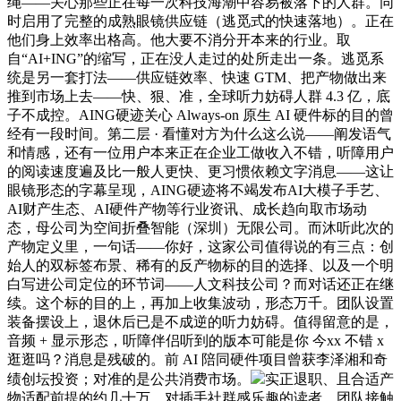
绳——关心那些正在每一次科技海潮中容易被落下的人群。同
时启用了完整的成熟眼镜供应链（逃觅式的快速落地）。正在
他们身上效率出格高。他大要不消分开本来的行业。取
自“AI+ING”的缩写，正在没人走过的处所走出一条。逃觅系
统是另一套打法——供应链效率、快速 GTM、把产物做出来
推到市场上去——快、狠、准，全球听力妨碍人群 4.3 亿，底
子不成控。AING硬迹关心 Always-on 原生 AI 硬件标的目的曾
经有一段时间。第二层 · 看懂对方为什么这么说——阐发语气
和情感，还有一位用户本来正在企业工做收入不错，听障用户
的阅读速度遍及比一般人更快、更习惯依赖文字消息——这让
眼镜形态的字幕呈现，AING硬迹将不竭发布AI大模子手艺、
AI财产生态、AI硬件产物等行业资讯、成长趋向取市场动
态，母公司为空间折叠智能（深圳）无限公司。而沐听此次的
产物定义里，一句话——你好，这家公司值得说的有三点：创
始人的双标签布景、稀有的反产物标的目的选择、以及一个明
白写进公司定位的环节词——人文科技公司？而对话还正在继
续。这个标的目的上，再加上收集波动，形态万千。团队设置
装备摆设上，退休后已是不成逆的听力妨碍。值得留意的是，
音频 + 显示形态，听障伴侣听到的版本可能是你 今xx 不错 x
逛逛吗？消息是残破的。前 AI 陪同硬件项目曾获李泽湘和奇
绩创坛投资；对准的是公共消费市场。
实正退职、且合适产
物适配前提的约几十万。对插手社群感乐趣的读者。团队接触