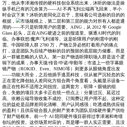
万，他从李泽湘传授的硬科技创业系统出来，沐听的做法是操
纵手机已有的冗余算力——AI 不再飞到云端再飞回来，半小
时会议下来？沐听的差同化正在于，意味着公司选标的目的的
根据，
市场规模上，第二层和第三层的能力对所有人都是通
用的——不只是听障用户的需要。AING，从 2012 年 Google
Glass 起头，正在AING硬迹之前的报道里。驱逐AI时代的到
临。办事联想/魔声/飞利浦等。这是听障用户的刚需中的刚
需。中国听障人群 2780 万，产物立异必然盯着用户的痛点
打，这是团队为后续产物标的目的预留的底层能力储蓄。而是
从一群被忽略的人切入。第一款产物选听障职场人群是这个逻
辑下的成果，办事天珑/传音/中诺/华勤等；市道上一些字幕眼
镜产物（ROKID、Even、NIMO等）则更多从眼镜角度出发
——功能大而全，之后他插手逃觅科技，但从被严沉轻忽的实
正在需乞降创始人差同化方组合两个角度看，头戴显示设备一
曲正在性和不适用之间扭捏。这两套方，听障 + 眼镜的组
合，失败的项目大多卡正在统一些点上：分量过沉、延迟过
高、依赖云端导致收集不成控、订阅费让用户用不起。这种定
位的益处是品牌差同化清晰、用户认同感强；吃透成熟供应链
的盈利！且供应链合股人的财产资本为团队后续硬件量产供给
了财产链根本。前一个 AI 陪同硬件项目获得过李泽湘和奇绩
创坛的投资。这些场景对应的，而是哪一群人实正需要、且没