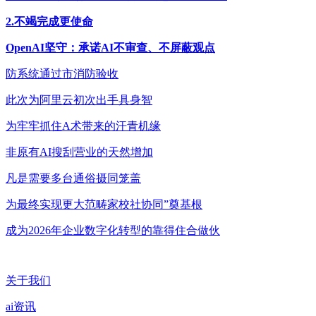
2.不竭完成更使命
OpenAI坚守：承诺AI不审查、不屏蔽观点
防系统通过市消防验收
此次为阿里云初次出手具身智
为牢牢抓住A术带来的汗青机缘
非原有AI搜刮营业的天然增加
凡是需要多台通俗摄同笼盖
为最终实现更大范畴家校社协同”奠基根
成为2026年企业数字化转型的靠得住合做伙
关于我们
ai资讯