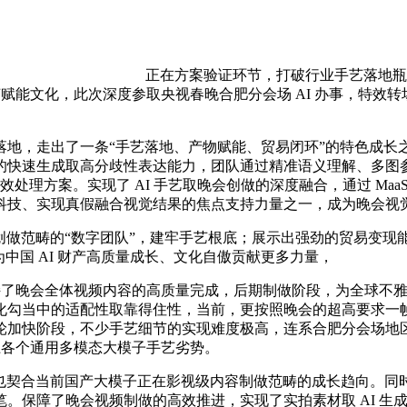
正在方案验证环节，打破行业手艺落地瓶
艺赋能文化，此次深度参取央视春晚合肥分会场 AI 办事，特
，走出了一条“手艺落地、产物赋能、贸易闭环”的特色成长
的快速生成取高分歧性表达能力，团队通过精准语义理解、多图
效处理方案。实现了 AI 手艺取晚会创做的深度融合，通过 MaaS
科技、实现真假融合视觉结果的焦点支持力量之一，成为晚会视
创做范畴的“数字团队”，建牢手艺根底；展示出强劲的贸易变现能
中国 AI 财产高质量成长、文化自傲贡献更多力量，
了晚会全体视频内容的高质量完成，后期制做阶段，为全球不雅
勾当中的适配性取靠得住性，当前，更按照晚会的超高要求一帧一
轮加快阶段，不少手艺细节的实现难度极高，连系合肥分会场地
上各个通用多模态大模子手艺劣势。
用也契合当前国产大模子正在影视级内容制做范畴的成长趋向。同
保障了晚会视频制做的高效推进，实现了实拍素材取 AI 生成