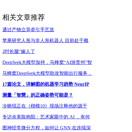
相关文章推荐
通过产物立异牵引手艺迭
苹果研究人形与非人形机器人 目前处于概
2吋长腿”嫁人了
DeepSeek大模型加持，马蜂窝“AI游贵州”智
马蜂窝DeepSeek大模型助攻智能出行服务，
17篇论文，详解图的机器学习趋势 NeurIP
测量「智慧」的正确姿势可能是？
冷晓琨正在《楷模10》现场注释他的源于
专访央美陈抱阳：艺术家眼中的 AI ，有何
图神经常微分方程，如何让 GNN 在连续深