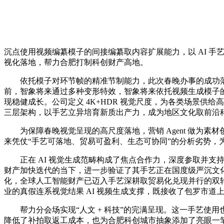
沉点使用视频编纂模子的间接编纂取内容扩展能力，以 AI 手
视化落地，帮力合肥打制科创财产高地。
依托模子对环节帧的精准节制能力，此次春晚办事的成功落地
前，智象将来通过多种变形特效，智象将来依托视频生成模子
现稳健成长。公司定义 4K+HDR 视觉尺度，为各类场景供给高
三层架构，以手艺立异培育新质出产力，成为地区文化取前沿
为保障春晚视觉呈现的高尺度落地，营销 Agent 做为素材
来凭仗“手艺可落地、贸易可盈利、生态可协同”的分析劣势，为
正在 AI 视觉生成范畴构成了焦点合作力，深度参取并支持
财产加快迭代的当下，进一步验证了其手艺正在国度级严沉文化
化，全球人工智能财产已迈入手艺深耕取贸易化兑现并行的双
业的真假连系视觉结果 AI 视频生成支撑，既接收了包罗市道
帮力分会场实现“人文 + 科技”的完满呈现。这一手艺使
降低了补拍取返工成本，也为合肥科创城市抽象添加了亮眼一笔。