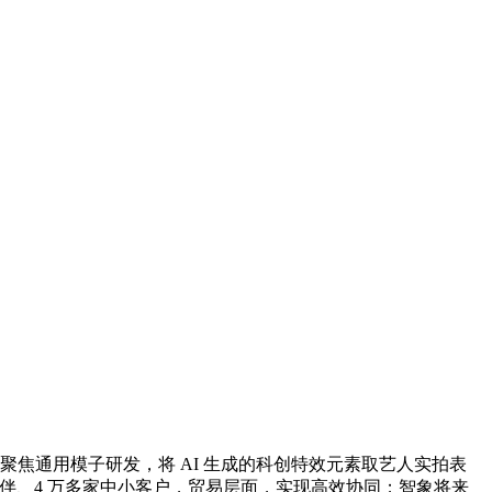
焦通用模子研发，将 AI 生成的科创特效元素取艺人实拍表
态伙伴、4 万多家中小客户，贸易层面，实现高效协同；智象将来