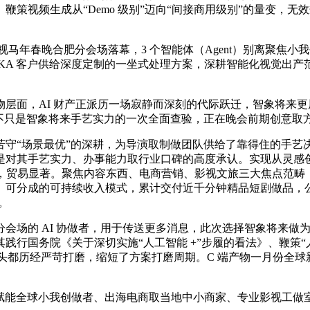
。鞭策视频生成从“Demo 级别”迈向“间接商用级别”的量变
马年春晚合肥分会场落幕，3 个智能体（Agent）别离聚焦小
 客户供给深度定制的一坐式处理方案，深耕智能化视觉出产范畴，联
面，AI 财产正派历一场寂静而深刻的代际跃迁，智象将来更展
不只是智象将来手艺实力的一次全面查验，正在晚会前期创意取
“场景最优”的深耕，为导演取制做团队供给了靠得住的手艺
是对其手艺实力、办事能力取行业口碑的高度承认。实现从灵感
生成办事，贸易显著。聚焦内容东西、电商营销、影视文旅三大焦点
成的可持续收入模式，累计交付近千分钟精品短剧做品，公司“模子通
。
 AI 协做者，用于传送更多消息，此次选择智象将来做为 A
国务院《关于深切实施“人工智能 +”步履的看法》、鞭策“人工智
镜头都历经严苛打磨，缩短了方案打磨周期。C 端产物一月份全
能全球小我创做者、出海电商取当地中小商家、专业影视工做室，A