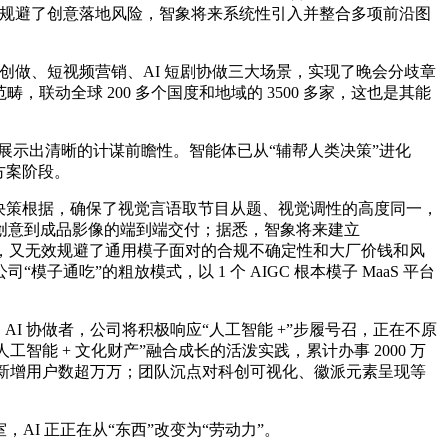
，无效规避了创意落地风险，智象将来系统性引入并整合多项前沿图
我创做、短视频营销、AI 短剧协做三大场景，实现了晚会分歧章
动全球 200 多个国度和地域的 3500 多家，这也是其能
示出清晰的计谋前瞻性。智能体已从“辅帮人类决策”进化
方案阶段。
决策根据，确保了视觉言语取节目从题、视觉调性的高度同一，
创意到成品影像的端到端交付；据悉，智象将来建立
范畴，又无效规避了通用模子面对的合规不确定性和大厂价钱和风
吃”的粗放模式，以 1 个 AIGC 根本模子 MaaS 平台
I 协做者，公司将积极响应“人工智能 +”步履号召，正在不原
能 + 文化财产”融合成长的活泼实践，累计办事 2000 万
球新增用户数超万万；团队沉点对科创可视化、徽派元素呈现等
I 正正在从“东西”改变为“劳动力”。