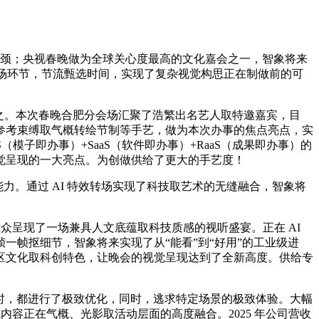
颈；央视春晚做为全球关心度最高的文化嘉会之一，智象将来
效转场环节，节流甄选时间，实现了复杂视觉构思正在制做前的可
之。本次春晚合肥分会场汇聚了浩繁出名艺人取特邀嘉宾，目
参考束缚取气概转绘节制等手艺，做为本次办事的焦点亮点，实
（模子即办事）+SaaS（软件即办事）+RaaS（成果即办事）的
觉呈现的一大亮点。为创做供给了更大的手艺度！
力。通过 AI 特效转场实现了科技取艺术的无缝融合，智象将
众呈现了一场兼具人文底蕴取科技质感的视听盛宴。正在 AI
帧抠细节，智象将来实现了从“能看”到“好用”的工业级进
区文化取科创特色，让晚会的视觉呈现达到了全新高度。供给专
时，都进行了极致优化，同时，逃求特定场景的极致体验。大幅
内容正在气概、光影取活动层面的高度融合。2025 年公司营收