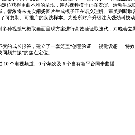
”的定位获得更曲不雅的呈现，连系视频模子正在表演、活动生成
和地域，智象将来充实阐扬图片生成模子正在语义理解、审美判断
供给了可复制、可推广的实践样本。为处所财产升级注入强劲科技
种视觉气概取画面呈现方案进行高效验证取迭代，对晚会立异场景
成长报答，建立了一套笼盖“创意验证 — 视觉设想 — 特效
技同频共振”的焦点定位。
 个电视频道、9 个频次及 6 个自有新平台同步曲播，