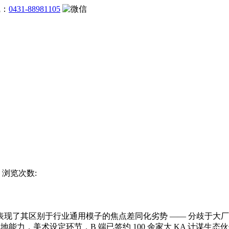
线：
0431-88981105
站 浏览次数:
其区别于行业通用模子的焦点差同化劣势 —— 分歧于大厂聚
地能力，美术设定环节，B 端已签约 100 余家大 KA 计谋生