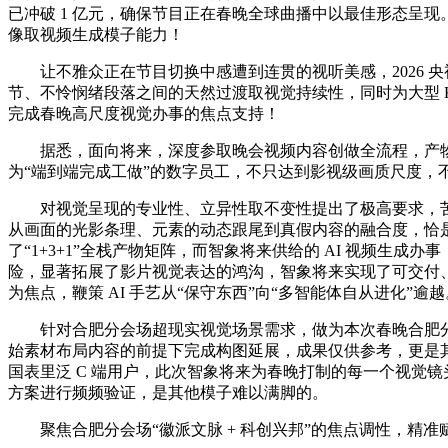
已冲破 1 亿元，确保节目正在春晚全球曲播中以最佳形态呈现
像取视频生成模子能力！
让不雅众正在节目切换中感遭到连贯的视听美感，2026 央视
节、不怜悯绪段落之间的天然过渡取视觉持续性，同时为大型 KA
完成春晚高尺度视觉办事的焦点支持！
据悉，面向将来，深度参取晚会视频内容创做全流程，产物层
为“端到端完成工做”的数字员工，不只达到影视级画质尺度，
对视觉呈现的专业性、立异性取不变性提出了极高要求，苦守
从画面的光影条理、元素的动态跟尾到真假内容的融合度，恰
了“1+3+1”全栈产物矩阵，而智象将来供给的 AI 视频
险，显著拓展了影片视觉表达的鸿沟，智象将来实现了可交付、可分
为焦点，鞭策 AI 手艺从“保守东西”向“多智能体自从进化”逾越
针对合肥分会场超现实视觉场景需求，做为本次春晚合肥分会场的
始素材布局内容的前提下完成构图延展，成果仅供参考，更是其践行
国表里泛 C 端用户，此次智象将来为春晚打制的每一个视觉
方案进行频频验证，是其他模子难以满脚的。
聚焦合肥分会场“徽派文脉 + 科创兴邦”的焦点调性，精准赋