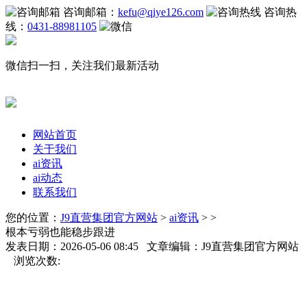
咨询邮箱：
kefu@qiye126.com
咨询热
线：
0431-88981105
微信扫一扫，关注我们最新活动
网站首页
关于我们
ai资讯
ai动态
联系我们
您的位置：
J9直营集团官方网站
>
ai资讯
> >
根本亏弱也能稳步跟进
发表日期：2026-05-06 08:45 文章编辑：J9直营集团官方网站
浏览次数: